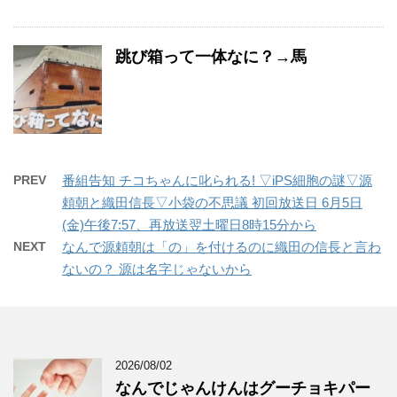
跳び箱って一体なに？→馬
PREV
番組告知 チコちゃんに叱られる! ▽iPS細胞の謎▽源
頼朝と織田信長▽小袋の不思議 初回放送日 6月5日
(金)午後7:57、再放送翌土曜日8時15分から
NEXT
なんで源頼朝は「の」を付けるのに織田の信長と言わ
ないの？ 源は名字じゃないから
2026/08/02
なんでじゃんけんはグーチョキパー