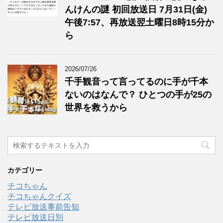
んけんの謎 初回放送日 7月31日(金)
午後7:57、再放送翌土曜日8時15分か
ら
2026/07/26
千手観音って言ってるのに手が千本
ないのはなんで？ ひとつの手が25の
世界を救うから
カテゴリー
チコちゃん
チコちゃんクイズ
テレビ放送事前告知
テレビ放送日別