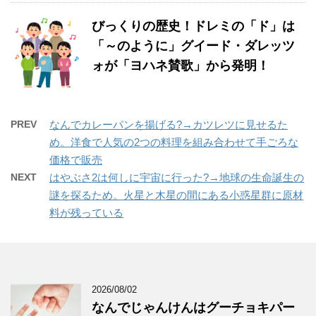
びっくりの歴史！ドレミの「ド」は
「～のように」グイード・ダレッツ
ォが「ヨハネ賛歌」から発明！
PREV
なんでカレーパンを揚げる?→カツレツに見せるた
め。洋食で人気の2つの料理を組み合わせて手ごろな
価格で販売
NEXT
はやぶさ2は何しに宇宙に行った?→地球の生命誕生の
謎を探るため。火星と木星の間にある小惑星群に原材
料が残っている
2026/08/02
なんでじゃんけんはグーチョキパー