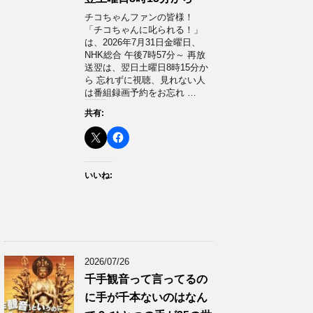
チコちゃんファンの皆様！
「チコちゃんに叱られる！」​
は、2026年7月31日金曜日、
NHK総合 午後7時57分～ 再放
送翌は、翌日土曜日8時15分か
ら 忘れずに視聴、見れない人
は番組録画予約をお忘れ …
共有:
いいね:
2026/07/26
千手観音って言ってるの
に手が千本ないのはなん