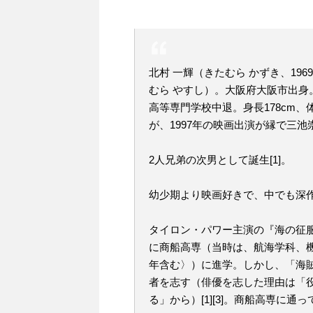
北村 一輝（きたむら かずき、196
むら やすし）。大阪府大阪市出
高等専門学校中退。身長178cm、
が、1997年の映画出演が縁で三
2人兄弟の次男として誕生[1]。
幼少期より映画好きで、中でも深作
タイロン・パワー主演の『海の征
に商船高専（当時は、航海学科、機
年含む〉）に進学。しかし、「海
者を志す（俳優を志した理由は「
る」から）[1][3]。商船高専に