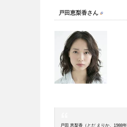
戸田恵梨香さん
戸田 恵梨香（とだ えりか、1988