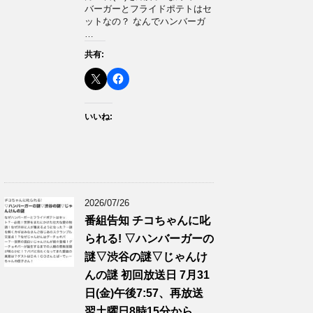
バーガーとフライドポテトはセ
ットなの？ なんでハンバーガ
…
共有:
いいね:
2026/07/26
番組告知 チコちゃんに叱
られる! ▽ハンバーガーの
謎▽渋谷の謎▽じゃんけ
んの謎 初回放送日 7月31
日(金)午後7:57、再放送
翌土曜日8時15分から