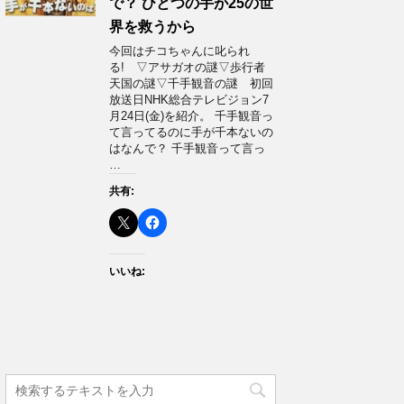
で？ ひとつの手が25の世
界を救うから
今回はチコちゃんに叱られ
る! ▽アサガオの謎▽歩行者
天国の謎▽千手観音の謎 初回
放送日NHK総合テレビジョン7
月24日(金)を紹介。 千手観音っ
て言ってるのに手が千本ないの
はなんで？ 千手観音って言っ
…
共有:
いいね: