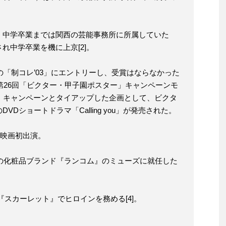
、中学卒業までは関西の芸能事務所に所属していた
れ中学卒業を機に上京[2]。
の「制コレ’03」にエントリーし、受賞はならなかった
、第26回「ビクター・甲子園ポスター」キャンペーンモ
、キャンペーンとタイアップした企画として、ビクタ
Dショートドラマ「Calling you」が発売された。
で映画初出演。
スの化粧品ブランド『ランコム』のミューズに就任した
説『スカーレット』でヒロインを務める[4]。