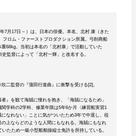
9年7月17日 – ）は、日本の俳優。本名、北村 康（きた
身。フロム・ファーストプロダクション所属。弓削商船
体重68kg。当初は本名の「北村康」で活動していた
池崇史監督によって「北村一輝」と改名する。
欣二監督の『蒲田行進曲』に衝撃を受ける[2]。
服者』を観て海賊に憧れを抱き、「海賊になるため」
関学科の2学科、修業年限は5年6か月〈練習船実習1
賊になれない」ことに気がついたため3年で中退し、役
役の上ならどのような人間にもなれる。海賊にもなれ
通っていたため一級小型船舶操縦士免許を所持している。