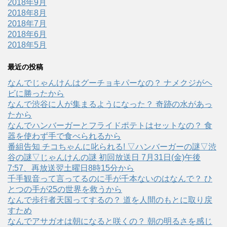
2018年9月
2018年8月
2018年7月
2018年6月
2018年5月
最近の投稿
なんでじゃんけんはグーチョキパーなの？ ナメクジがヘ
ビに勝ったから
なんで渋谷に人が集まるようになった？ 奇跡の水があっ
たから
なんでハンバーガーとフライドポテトはセットなの？ 食
器を使わず手で食べられるから
番組告知 チコちゃんに叱られる! ▽ハンバーガーの謎▽渋
谷の謎▽じゃんけんの謎 初回放送日 7月31日(金)午後
7:57、再放送翌土曜日8時15分から
千手観音って言ってるのに手が千本ないのはなんで？ ひ
とつの手が25の世界を救うから
なんで歩行者天国ってするの？ 道を人間のもとに取り戻
すため
なんでアサガオは朝になると咲くの？ 朝の明るさを感じ