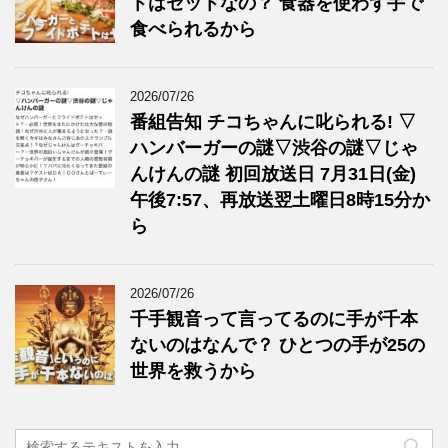
トはセットなの？ 食器を使わず手で
食べられるから
2026/07/26
番組告知 チコちゃんに叱られる! ▽
ハンバーガーの謎▽渋谷の謎▽じゃ
んけんの謎 初回放送日 7月31日(金)
午後7:57、再放送翌土曜日8時15分か
ら
2026/07/26
千手観音って言ってるのに手が千本
ないのはなんで？ ひとつの手が25の
世界を救うから