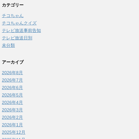
カテゴリー
チコちゃん
チコちゃんクイズ
テレビ放送事前告知
テレビ放送日別
未分類
アーカイブ
2026年8月
2026年7月
2026年6月
2026年5月
2026年4月
2026年3月
2026年2月
2026年1月
2025年12月