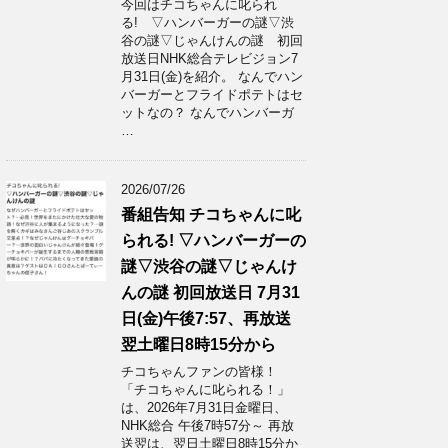
今回はチコちゃんに叱られ
る! ▽ハンバーガーの謎▽渋
谷の謎▽じゃんけんの謎 初回
放送日NHK総合テレビジョン7
月31日(金)を紹介。 なんでハン
バーガーとフライドポテトはセ
ットなの？ なんでハンバーガ
…
2026/07/26
番組告知 チコちゃんに叱
られる! ▽ハンバーガーの
謎▽渋谷の謎▽じゃんけ
んの謎 初回放送日 7月31
日(金)午後7:57、再放送
翌土曜日8時15分から
チコちゃんファンの皆様！
「チコちゃんに叱られる！」​
は、2026年7月31日金曜日、
NHK総合 午後7時57分～ 再放
送翌は、翌日土曜日8時15分か