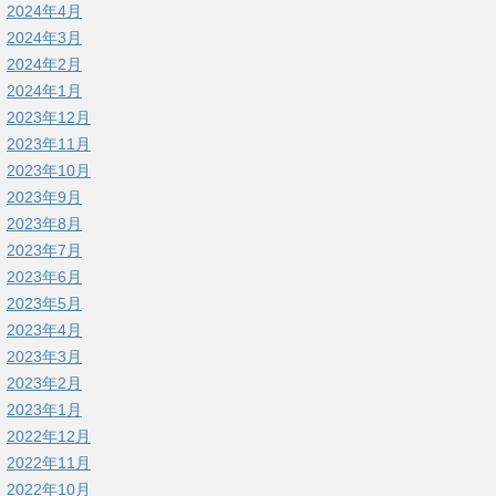
2024年4月
2024年3月
2024年2月
2024年1月
2023年12月
2023年11月
2023年10月
2023年9月
2023年8月
2023年7月
2023年6月
2023年5月
2023年4月
2023年3月
2023年2月
2023年1月
2022年12月
2022年11月
2022年10月