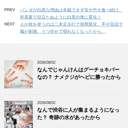
PREV
パンダが白黒な理由は冬眠できず笹や竹を食べ続け、
折衷案で目立たぬように白黒の体に変化！
NEXT
人が枕を使うのは二本足歩行で形態変化、手や言語で
脳が刺激、うつ伏せで寝れなくなったから。
2026/08/02
なんでじゃんけんはグーチョキパー
なの？ ナメクジがヘビに勝ったから
2026/08/02
なんで渋谷に人が集まるようになっ
た？ 奇跡の水があったから