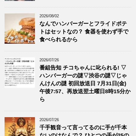
2026/08/02
なんでハンバーガーとフライドポテ
トはセットなの？ 食器を使わず手で
食べられるから
2026/07/26
番組告知 チコちゃんに叱られる! ▽
ハンバーガーの謎▽渋谷の謎▽じゃ
んけんの謎 初回放送日 7月31日(金)
午後7:57、再放送翌土曜日8時15分か
ら
2026/07/26
千手観音って言ってるのに手が千本
ないのはなんで？ ひとつの手が25の