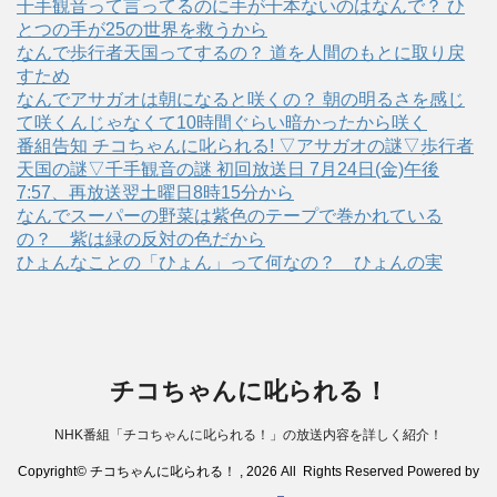
千手観音って言ってるのに手が千本ないのはなんで？ ひ
とつの手が25の世界を救うから
なんで歩行者天国ってするの？ 道を人間のもとに取り戻
すため
なんでアサガオは朝になると咲くの？ 朝の明るさを感じ
て咲くんじゃなくて10時間ぐらい暗かったから咲く
番組告知 チコちゃんに叱られる! ▽アサガオの謎▽歩行者
天国の謎▽千手観音の謎 初回放送日 7月24日(金)午後
7:57、再放送翌土曜日8時15分から
なんでスーパーの野菜は紫色のテープで巻かれている
の？ 紫は緑の反対の色だから
ひょんなことの「ひょん」って何なの？ ひょんの実
チコちゃんに叱られる！
NHK番組「チコちゃんに叱られる！」の放送内容を詳しく紹介！
Copyright© チコちゃんに叱られる！ , 2026 All Rights Reserved Powered by