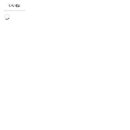
いいね:
読
み
込
み
中…