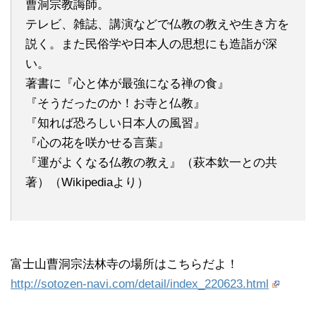
曹洞宗教誨師。
テレビ、雑誌、講演などで仏教の教えや生き方を
説く。また民俗学や日本人の思想にも造詣が深
い。
著書に『心と体が最強になる禅の食』
『そうだったのか！お寺と仏教』
『知れば恐ろしい日本人の風習』
『心の花を咲かせる言葉』
『運がよくなる仏教の教え』（萩本欽一との共
著）（Wikipediaより）
富士山曹洞宗法林寺の場所はこちらだよ！
http://sotozen-navi.com/detail/index_220623.html