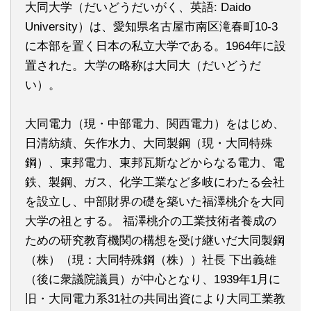
大同大学（だいどうだいがく、英語: Daido
University）は、愛知県名古屋市南区滝春町10-3
に本部を置く日本の私立大学である。1964年に設
置された。大学の略称は大同大（だいどうだ
い）。
大同電力（現・中部電力、関西電力）をはじめ、
日清紡績、矢作水力、大同製鋼（現・大同特殊
鋼）、東邦電力、東邦瓦斯などからなる電力、電
鉄、製鋼、ガス、化学工業など多岐にわたる会社
を設立し、中部財界の礎を築いた福澤桃介を大同
大学の祖とする。 福澤桃介の工業技術者養成の
ための研究教育機関の構想を受け継いだ大同製鋼
（株）（現：大同特殊鋼（株））社長 下出義雄
（後に衆議院議員）が中心となり、1939年1月に
旧・大同電力系31社の共同出資により大同工業教