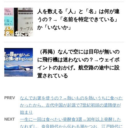
人を数える「人」と「名」は何が違
うの？→「名前を特定できている」
か「いないか」
（再掲）なんで空には目印が無いの
に飛行機は迷わないの？→ウェイポ
イントのおかげ。航空路の途中に設
置されている
PREV
なんでお箸を使うの？→熱いものを熱いうちに食べた
かったから。古代中国が起源で7世紀初頭の遣隋使が
始まり
NEXT
一生に一回は食べたい発酵食3選→30年以上発酵した
なれずし、奈良時代から伝わる潮かつお、江戸時代に