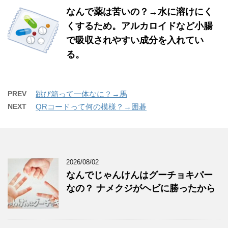
なんで薬は苦いの？→水に溶けにく
くするため。アルカロイドなど小腸
で吸収されやすい成分を入れてい
る。
PREV
跳び箱って一体なに？→馬
NEXT
QRコードって何の模様？→囲碁
2026/08/02
なんでじゃんけんはグーチョキパー
なの？ ナメクジがヘビに勝ったから