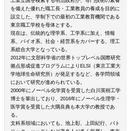
工業立国を模索する明治政府が、専門技術の素養
を備えた優れた職工長・工業教員の養成を目的に
設立した、学制下での最初の工業教育機関である
東京職工学校を母体とする。
現在は、伝統的な理学系、工学系に加え、情報
系、バイオ系、社会・経営系をカバーする、理工
系総合大学となっている。
2012年に文部科学省の世界トップレベル国際研究
拠点形成促進プログラムによりELSI（東京工業大
学地球生命研究所）が発足するなど、各学問領域
において研究が進められている。
2000年にノーベル化学賞を受賞した白川英樹工学
博士を輩出しており、2016年にノーベル生理学・
医学賞を受賞した大隅良典も本大学の教授であ
る。
文科系領域においても、池上彰、上田紀行、パト