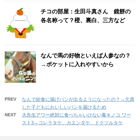
チコの部屋：生田斗真さん 鏡餅の
各名称って？橙、裏白、三方など
なんで馬の好物といえば人参なの？
→ポケットに入れやすいから
PREV
なんで給食に揚げパンが出るようになったの？→欠席
した子どもにおいしいパンを届けるため
NEXT
大先生アワー絶対に食べちゃいけない毒キノコ ワー
スト3→コレラタケ、カエンタケ、ドクツルタケ