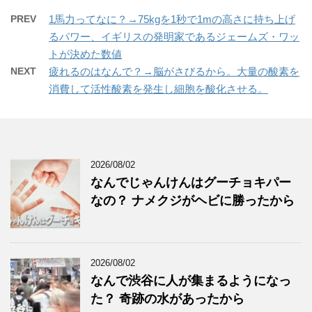
PREV
1馬力ってなに？→75kgを1秒で1mの高さに持ち上げ
るパワー、イギリスの発明家であるジェームズ・ワッ
トが決めた数値
NEXT
疲れるのはなんで？→脳がさびるから。大量の酸素を
消費して活性酸素を発生し細胞を酸化させる。
2026/08/02
なんでじゃんけんはグーチョキパー
なの？ ナメクジがヘビに勝ったから
2026/08/02
なんで渋谷に人が集まるようになっ
た？ 奇跡の水があったから