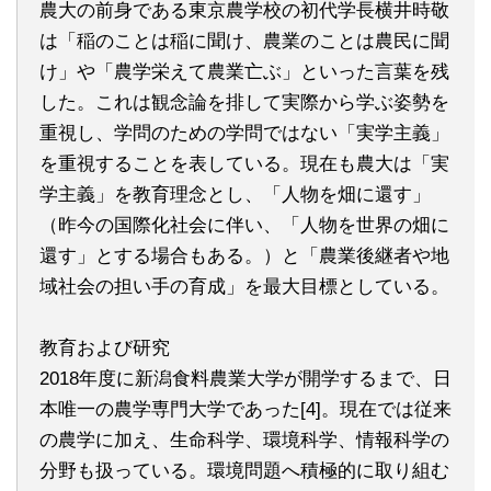
農大の前身である東京農学校の初代学長横井時敬
は「稲のことは稲に聞け、農業のことは農民に聞
け」や「農学栄えて農業亡ぶ」といった言葉を残
した。これは観念論を排して実際から学ぶ姿勢を
重視し、学問のための学問ではない「実学主義」
を重視することを表している。現在も農大は「実
学主義」を教育理念とし、「人物を畑に還す」
（昨今の国際化社会に伴い、「人物を世界の畑に
還す」とする場合もある。）と「農業後継者や地
域社会の担い手の育成」を最大目標としている。
教育および研究
2018年度に新潟食料農業大学が開学するまで、日
本唯一の農学専門大学であった[4]。現在では従来
の農学に加え、生命科学、環境科学、情報科学の
分野も扱っている。環境問題へ積極的に取り組む