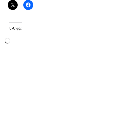
いいね:
読
み
込
み
中…