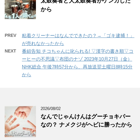
太鼓奏者と大太鼓奏者がケンカした
から
PREV
粘着クリーナーはなんでできたの？→「ゴキ逮捕！」
が売れなかったから
NEXT
番組告知 チコちゃんに叱られる! ▽漢字の書き順▽コ
ーヒーの不思議▽布団のナゾ 2023年10月27日（金）
NHK総合 午後7時57分から、再放送翌土曜日8時15分
から
2026/08/02
なんでじゃんけんはグーチョキパー
なの？ ナメクジがヘビに勝ったから