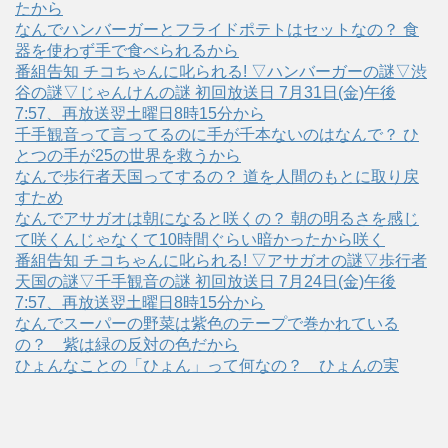
たから
なんでハンバーガーとフライドポテトはセットなの？ 食
器を使わず手で食べられるから
番組告知 チコちゃんに叱られる! ▽ハンバーガーの謎▽渋
谷の謎▽じゃんけんの謎 初回放送日 7月31日(金)午後
7:57、再放送翌土曜日8時15分から
千手観音って言ってるのに手が千本ないのはなんで？ ひ
とつの手が25の世界を救うから
なんで歩行者天国ってするの？ 道を人間のもとに取り戻
すため
なんでアサガオは朝になると咲くの？ 朝の明るさを感じ
て咲くんじゃなくて10時間ぐらい暗かったから咲く
番組告知 チコちゃんに叱られる! ▽アサガオの謎▽歩行者
天国の謎▽千手観音の謎 初回放送日 7月24日(金)午後
7:57、再放送翌土曜日8時15分から
なんでスーパーの野菜は紫色のテープで巻かれている
の？ 紫は緑の反対の色だから
ひょんなことの「ひょん」って何なの？ ひょんの実