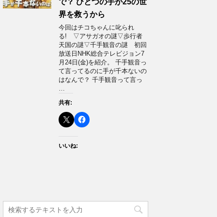
で？ ひとつの手が25の世
界を救うから
今回はチコちゃんに叱られ
る! ▽アサガオの謎▽歩行者
天国の謎▽千手観音の謎 初回
放送日NHK総合テレビジョン7
月24日(金)を紹介。 千手観音っ
て言ってるのに手が千本ないの
はなんで？ 千手観音って言っ
…
共有:
いいね: