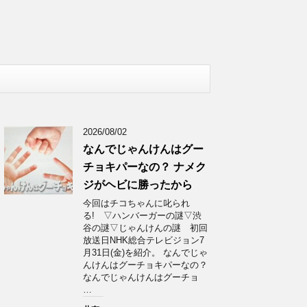
2026/08/02
なんでじゃんけんはグー
チョキパーなの？ ナメク
ジがヘビに勝ったから
今回はチコちゃんに叱られ
る! ▽ハンバーガーの謎▽渋
谷の謎▽じゃんけんの謎 初回
放送日NHK総合テレビジョン7
月31日(金)を紹介。 なんでじゃ
んけんはグーチョキパーなの？
なんでじゃんけんはグーチョ
…