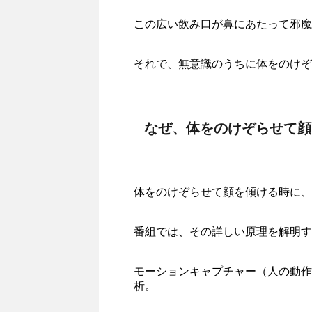
この広い飲み口が鼻にあたって邪魔
それで、無意識のうちに体をのけぞ
なぜ、体をのけぞらせて顔
体をのけぞらせて顔を傾ける時に、
番組では、その詳しい原理を解明す
モーションキャプチャー（人の動作
析。