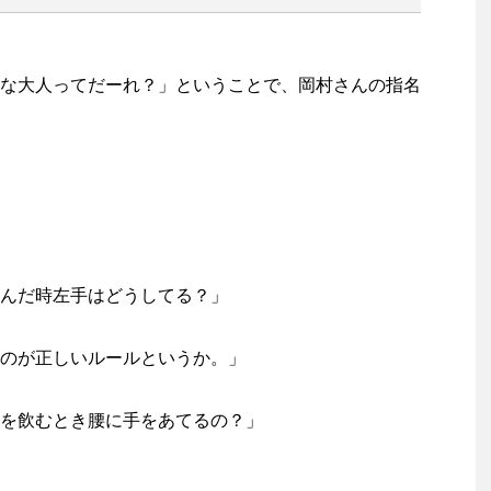
な大人ってだーれ？」ということで、岡村さんの指名
んだ時左手はどうしてる？」
のが正しいルールというか。」
を飲むとき腰に手をあてるの？」