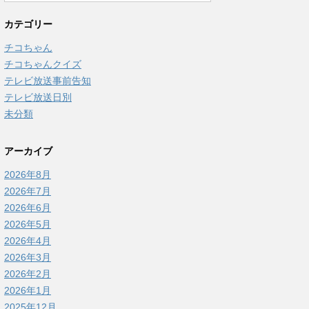
カテゴリー
チコちゃん
チコちゃんクイズ
テレビ放送事前告知
テレビ放送日別
未分類
アーカイブ
2026年8月
2026年7月
2026年6月
2026年5月
2026年4月
2026年3月
2026年2月
2026年1月
2025年12月