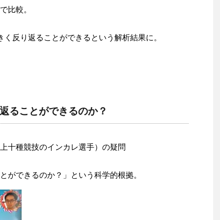
で比較。
きく反り返ることができるという解析結果に。
返ることができるのか？
上十種競技のインカレ選手）の疑問
とができるのか？」という科学的根拠。