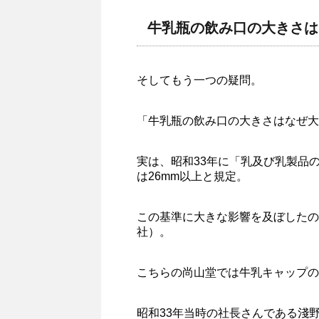
牛乳瓶の飲み口の大きさは
そしてもう一つの疑問。
「牛乳瓶の飲み口の大きさはなぜ大
実は、昭和33年に「乳及び乳製品
は26mm以上と規定。
この基準に大きな影響を及ぼしたの
社）。
こちらの尚山堂では牛乳キャップの
昭和33年当時の社長さんである淺