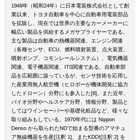
1949年（昭和24年）に日本電装株式会社として創
業以来、トヨタ自動車を中心に自動車用電装部品
を拡販し、現在では世界の主要なカーメーカーに
幅広い製品を供給するメガサプライヤーである。
主な製品は自動車の熱機器関連、エンジン関連
（各種センサ、ECU、燃料噴射装置、点火装置、
噴射ポンプ、コモンレールシステム）、電気機器
関連、電子機器関連、ITS関連である。自動車部
品を広範囲に扱っているが、センサ技術を応用し
た産業用無人航空機（ヒロボーが機体開発に協力
したドローン）分野にも参入した[8]。また近年、
バイオ分野やヘルスケア分野、情報分野、製品と
してはワインセーバーや基礎化粧品など、様々な
取り組みもしている。1970年代には Nippon
Denso から取られたNDで始まる型番のアマチュ
ア無線機器を生産[注釈 1]、またKDDI[注釈 2] を