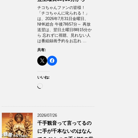
チコちゃんファンの皆様！
「チコちゃんに叱られる！」​
は、2026年7月31日金曜日、
NHK総合 午後7時57分～ 再放
送翌は、翌日土曜日8時15分か
ら 忘れずに視聴、見れない人
は番組録画予約をお忘れ …
共有:
いいね:
読
み
込
み
中…
2026/07/26
千手観音って言ってるの
に手が千本ないのはなん