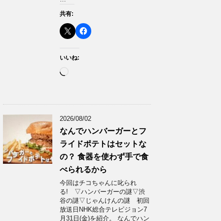
共有:
いいね:
読
み
込
み
中…
2026/08/02
なんでハンバーガーとフ
ライドポテトはセットな
の？ 食器を使わず手で食
べられるから
今回はチコちゃんに叱られ
る! ▽ハンバーガーの謎▽渋
谷の謎▽じゃんけんの謎 初回
放送日NHK総合テレビジョン7
月31日(金)を紹介。 なんでハン