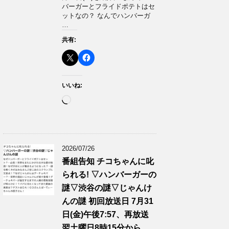
バーガーとフライドポテトはセ
ットなの？ なんでハンバーガ
…
共有:
いいね:
読
み
込
み
中…
2026/07/26
番組告知 チコちゃんに叱
られる! ▽ハンバーガーの
謎▽渋谷の謎▽じゃんけ
んの謎 初回放送日 7月31
日(金)午後7:57、再放送
翌土曜日8時15分から