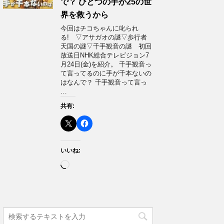
で？ ひとつの手が25の世
界を救うから
今回はチコちゃんに叱られ
る! ▽アサガオの謎▽歩行者
天国の謎▽千手観音の謎 初回
放送日NHK総合テレビジョン7
月24日(金)を紹介。 千手観音っ
て言ってるのに手が千本ないの
はなんで？ 千手観音って言っ
…
共有:
いいね:
読
み
込
み
中…