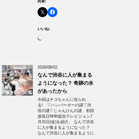
共有:
いいね:
読
み
込
み
中…
2026/08/02
なんで渋谷に人が集まる
ようになった？ 奇跡の水
があったから
今回はチコちゃんに叱られ
る! ▽ハンバーガーの謎▽渋
谷の謎▽じゃんけんの謎 初回
放送日NHK総合テレビジョン7
月31日(金)を紹介。 なんで渋谷
に人が集まるようになった？
なんで渋谷に人が集まるように
…