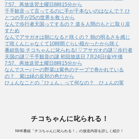
7:57、再放送翌土曜日8時15分から
千手観音って言ってるのに手が千本ないのはなんで？ ひ
とつの手が25の世界を救うから
なんで歩行者天国ってするの？ 道を人間のもとに取り戻
すため
なんでアサガオは朝になると咲くの？ 朝の明るさを感じ
て咲くんじゃなくて10時間ぐらい暗かったから咲く
番組告知 チコちゃんに叱られる! ▽アサガオの謎▽歩行者
天国の謎▽千手観音の謎 初回放送日 7月24日(金)午後
7:57、再放送翌土曜日8時15分から
なんでスーパーの野菜は紫色のテープで巻かれている
の？ 紫は緑の反対の色だから
ひょんなことの「ひょん」って何なの？ ひょんの実
チコちゃんに叱られる！
NHK番組「チコちゃんに叱られる！」の放送内容を詳しく紹介！