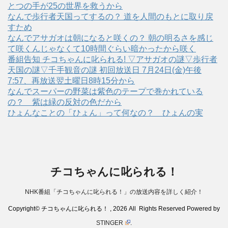
とつの手が25の世界を救うから
なんで歩行者天国ってするの？ 道を人間のもとに取り戻
すため
なんでアサガオは朝になると咲くの？ 朝の明るさを感じ
て咲くんじゃなくて10時間ぐらい暗かったから咲く
番組告知 チコちゃんに叱られる! ▽アサガオの謎▽歩行者
天国の謎▽千手観音の謎 初回放送日 7月24日(金)午後
7:57、再放送翌土曜日8時15分から
なんでスーパーの野菜は紫色のテープで巻かれている
の？ 紫は緑の反対の色だから
ひょんなことの「ひょん」って何なの？ ひょんの実
チコちゃんに叱られる！
NHK番組「チコちゃんに叱られる！」の放送内容を詳しく紹介！
Copyright© チコちゃんに叱られる！ , 2026 All Rights Reserved Powered by
STINGER
.