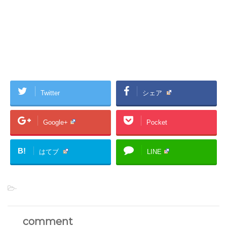
Twitter
シェア
Google+
Pocket
B!
はてブ
LINE
-
comment