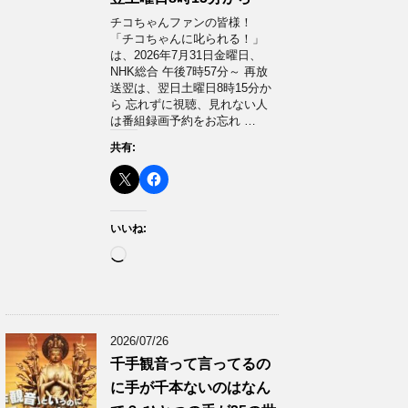
チコちゃんファンの皆様！
「チコちゃんに叱られる！」​
は、2026年7月31日金曜日、
NHK総合 午後7時57分～ 再放
送翌は、翌日土曜日8時15分か
ら 忘れずに視聴、見れない人
は番組録画予約をお忘れ …
共有:
いいね:
読
み
込
み
中…
2026/07/26
千手観音って言ってるの
に手が千本ないのはなん