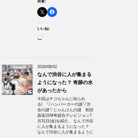
共有:
いいね:
読
み
込
み
中…
2026/08/02
なんで渋谷に人が集まる
ようになった？ 奇跡の水
があったから
今回はチコちゃんに叱られ
る! ▽ハンバーガーの謎▽渋
谷の謎▽じゃんけんの謎 初回
放送日NHK総合テレビジョン7
月31日(金)を紹介。 なんで渋谷
に人が集まるようになった？
なんで渋谷に人が集まるように
…