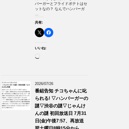
バーガーとフライドポテトはセ
ットなの？ なんでハンバーガ
…
共有:
いいね:
読
み
込
み
中…
2026/07/26
番組告知 チコちゃんに叱
られる! ▽ハンバーガーの
謎▽渋谷の謎▽じゃんけ
んの謎 初回放送日 7月31
日(金)午後7:57、再放送
翌土曜日8時15分から