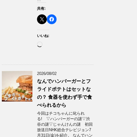
共有:
いいね:
読
み
込
み
中…
2026/08/02
なんでハンバーガーとフ
ライドポテトはセットな
の？ 食器を使わず手で食
べられるから
今回はチコちゃんに叱られ
る! ▽ハンバーガーの謎▽渋
谷の謎▽じゃんけんの謎 初回
放送日NHK総合テレビジョン7
月31日(金)を紹介。 なんでハン