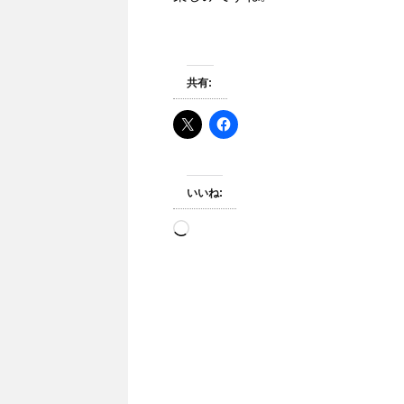
共有:
いいね:
読
み
込
み
中…