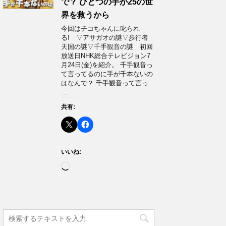
で？ ひとつの手が25の世
界を救うから
今回はチコちゃんに叱られ
る! ▽アサガオの謎▽歩行者
天国の謎▽千手観音の謎 初回
放送日NHK総合テレビジョン7
月24日(金)を紹介。 千手観音っ
て言ってるのに手が千本ないの
はなんで？ 千手観音って言っ
…
共有:
いいね:
読
み
込
み
中…