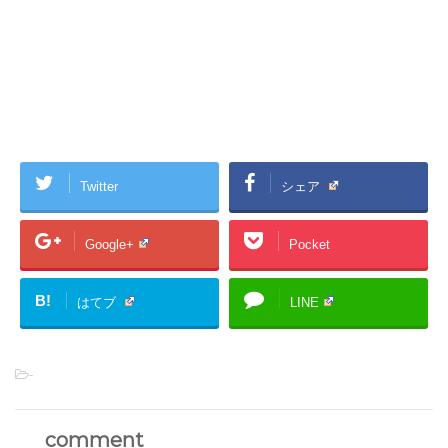
Twitter
シェア
Google+
Pocket
B!
はてブ
LINE
-
comment