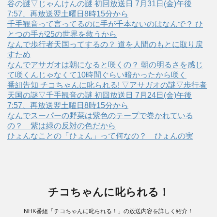
谷の謎▽じゃんけんの謎 初回放送日 7月31日(金)午後
7:57、再放送翌土曜日8時15分から
千手観音って言ってるのに手が千本ないのはなんで？ ひ
とつの手が25の世界を救うから
なんで歩行者天国ってするの？ 道を人間のもとに取り戻
すため
なんでアサガオは朝になると咲くの？ 朝の明るさを感じ
て咲くんじゃなくて10時間ぐらい暗かったから咲く
番組告知 チコちゃんに叱られる! ▽アサガオの謎▽歩行者
天国の謎▽千手観音の謎 初回放送日 7月24日(金)午後
7:57、再放送翌土曜日8時15分から
なんでスーパーの野菜は紫色のテープで巻かれている
の？ 紫は緑の反対の色だから
ひょんなことの「ひょん」って何なの？ ひょんの実
チコちゃんに叱られる！
NHK番組「チコちゃんに叱られる！」の放送内容を詳しく紹介！