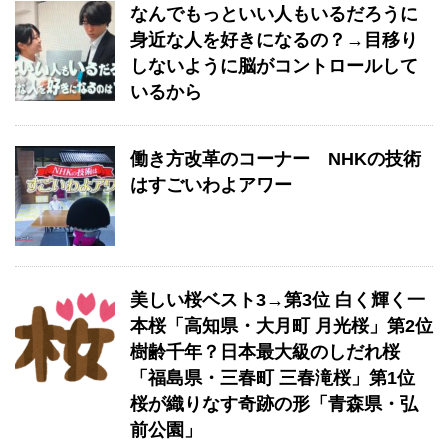
なんでもっといい人もいるだろうに
身近な人を好きになるの？→目移り
しないように脳がコントロールして
いるから
働き方改革のコーナー NHKの技術
はすごいわよアワー
美しい桜ベスト3→第3位 白く輝く一
本桜「高知県・大月町 月光桜」第2位
樹齢千年？日本最大級のしだれ桜
「福島県・三春町 三春滝桜」第1位
桜が織りなす奇跡の形「青森県・弘
前公園」