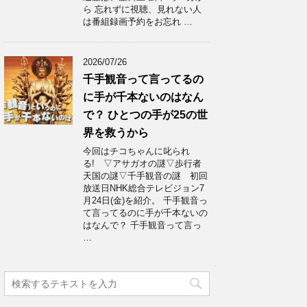
ら 忘れずに視聴、見れない人
は番組録画予約をお忘れ …
2026/07/26
千手観音って言ってるの
に手が千本ないのはなん
で？ ひとつの手が25の世
界を救うから
今回はチコちゃんに叱られ
る! ▽アサガオの謎▽歩行者
天国の謎▽千手観音の謎 初回
放送日NHK総合テレビジョン7
月24日(金)を紹介。 千手観音っ
て言ってるのに手が千本ないの
はなんで？ 千手観音って言っ
…