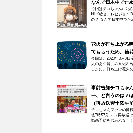
なんで日本中でたぬ
今回はチコちゃんに叱ら
NHK総合テレビジョン2
の？ なんで日本中でた
花火が打ち上がる
てもらうため。笛
今回は、2020年8月
火のあの音」の番組内容
しかに、打ち上げ花火の
事前告知チコちゃ
ー、と言うのは？ほか
（再放送翌土曜午前
チコちゃんファンの皆様！
後7時57分～ （再放送
録画予約をお忘れなく！