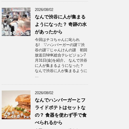
2026/08/02
なんで渋谷に人が集まる
ようになった？ 奇跡の水
があったから
今回はチコちゃんに叱られ
る! ▽ハンバーガーの謎▽渋
谷の謎▽じゃんけんの謎 初回
放送日NHK総合テレビジョン7
月31日(金)を紹介。 なんで渋谷
に人が集まるようになった？
なんで渋谷に人が集まるように
…
2026/08/02
なんでハンバーガーとフ
ライドポテトはセットな
の？ 食器を使わず手で食
べられるから