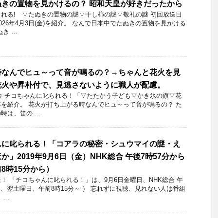
きの置物を見かけるの？ 昭和天皇が好きだったから
れる! ▽たぬきの置物の謎▽干し柿の謎▽敬礼の謎 初回放送日
026年4月3日(金)を紹介。 なんで日本中でたぬきの置物を見かける
ぬき …
時なんでヒュ～って音が鳴るの？→ちゃんと花火を見
花火や昇朴付で、見逃さないように職人が配慮。
8日金 チコちゃんに叱られる！「▽たたかう子ども▽かき氷の旗▽花
を紹介。 花火が打ち上がる時なんでヒュ～って音が鳴るの？ た
時は、笛の …
んに叱られる！「コアラの秘密・シュウマイの謎・え
」2019年9月6日（金）NHK総合 午後7時57分から
8時15分から）
 「チコちゃんに叱られる！」​は、9月6日金曜日、NHK総合 午
は、翌土曜日、午前8時15分～ ） 忘れずに視聴、見れない人は番組
 …