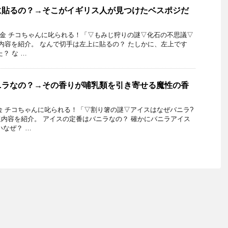
に貼るの？→そこがイギリス人が見つけたベスポジだ
月5日金 チコちゃんに叱られる！「▽もみじ狩りの謎▽化石の不思議▽
内容を紹介。 なんで切手は左上に貼るの？ たしかに、左上です
？ な …
ニラなの？→その香りが哺乳類を引き寄せる魔性の香
4日金 チコちゃんに叱られる！「▽割り箸の謎▽アイスはなぜバニラ?
内容を紹介。 アイスの定番はバニラなの？ 確かにバニラアイス
いなぜ？ …