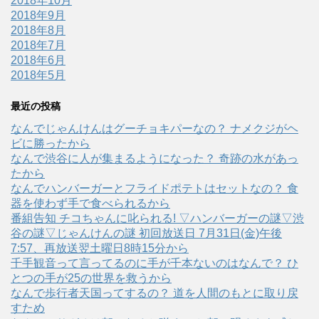
2018年10月
2018年9月
2018年8月
2018年7月
2018年6月
2018年5月
最近の投稿
なんでじゃんけんはグーチョキパーなの？ ナメクジがヘ
ビに勝ったから
なんで渋谷に人が集まるようになった？ 奇跡の水があっ
たから
なんでハンバーガーとフライドポテトはセットなの？ 食
器を使わず手で食べられるから
番組告知 チコちゃんに叱られる! ▽ハンバーガーの謎▽渋
谷の謎▽じゃんけんの謎 初回放送日 7月31日(金)午後
7:57、再放送翌土曜日8時15分から
千手観音って言ってるのに手が千本ないのはなんで？ ひ
とつの手が25の世界を救うから
なんで歩行者天国ってするの？ 道を人間のもとに取り戻
すため