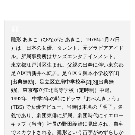
雛形 あきこ（ひながた あきこ、1978年1月27日 –
）は、日本の女優、タレント、元グラビアアイド
ル。所属事務所はサンズエンタテインメント。
東京都江戸川区生まれ。父親の出奔に伴い東京都
足立区西新井へ転居。足立区立興本小学校卒[1]
[出典無効]、足立区立扇中学校卒[2][3][出典無
効]、東京都立江北高等学校（定時制）中退。
1992年、中学2年の時にドラマ『おべんきょう』
(TBS) で女優デビュー。当時は本名の「明子」名
義であり、劇団東俳に所属。劇団時代にイエロー
キャブ（当時）社長の野田義治に見出され、自宅
でスカウトされる。雛形という苗字がめずらしか