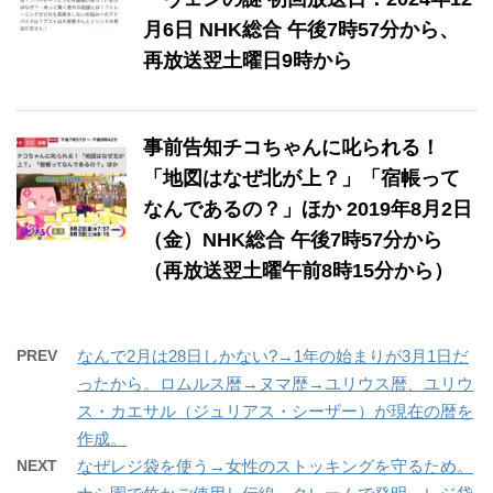
月6日 NHK総合 午後7時57分から、
再放送翌土曜日9時から
事前告知チコちゃんに叱られる！
「地図はなぜ北が上？」「宿帳って
なんであるの？」ほか 2019年8月2日
（金）NHK総合 午後7時57分から
（再放送翌土曜午前8時15分から）
PREV
なんで2月は28日しかない?→1年の始まりが3月1日だ
ったから。ロムルス暦→ヌマ歴→ユリウス暦、ユリウ
ス・カエサル（ジュリアス・シーザー）が現在の暦を
作成。
NEXT
なぜレジ袋を使う→女性のストッキングを守るため。