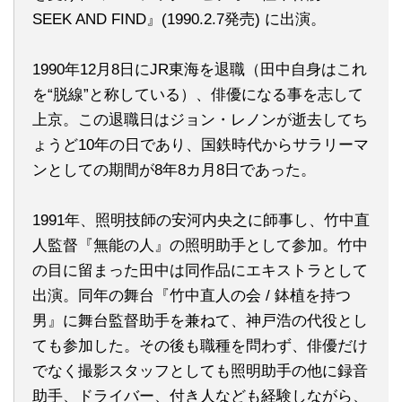
SEEK AND FIND』(1990.2.7発売) に出演。
1990年12月8日にJR東海を退職（田中自身はこれ
を“脱線”と称している）、俳優になる事を志して
上京。この退職日はジョン・レノンが逝去してち
ょうど10年の日であり、国鉄時代からサラリーマ
ンとしての期間が8年8カ月8日であった。
1991年、照明技師の安河内央之に師事し、竹中直
人監督『無能の人』の照明助手として参加。竹中
の目に留まった田中は同作品にエキストラとして
出演。同年の舞台『竹中直人の会 / 鉢植を持つ
男』に舞台監督助手を兼ねて、神戸浩の代役とし
ても参加した。その後も職種を問わず、俳優だけ
でなく撮影スタッフとしても照明助手の他に録音
助手、ドライバー、付き人なども経験しながら、