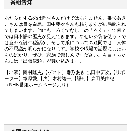
番組告知
あたふたするのは岡村さんだけではありません。雛形あき
こさんは目を白黒。田中要次さんも粘りますが結局叱られ
てしまいます。他にも「ろくでなし」の「ろく」って何？
では日本語の歴史が見えてきます。なぜレジ袋を使う？で
は意外な誕生秘話が。そして爪についての疑問では、人体
の不思議が明らかになります。学校や職場で話題にしたい
ものばかり、ぜひ、家族で楽しんでください。キョエちゃ
んには「出張依頼」が舞い込みます。
【出演】岡村隆史,【ゲスト】雛形あきこ,田中要次,【リポ
ーター】塚原愛,【声】木村祐一,【語り】森田美由紀
（NHK番組ホームページより）