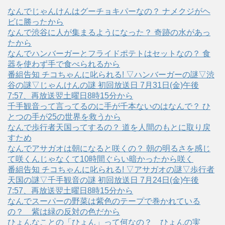
なんでじゃんけんはグーチョキパーなの？ ナメクジがヘ
ビに勝ったから
なんで渋谷に人が集まるようになった？ 奇跡の水があっ
たから
なんでハンバーガーとフライドポテトはセットなの？ 食
器を使わず手で食べられるから
番組告知 チコちゃんに叱られる! ▽ハンバーガーの謎▽渋
谷の謎▽じゃんけんの謎 初回放送日 7月31日(金)午後
7:57、再放送翌土曜日8時15分から
千手観音って言ってるのに手が千本ないのはなんで？ ひ
とつの手が25の世界を救うから
なんで歩行者天国ってするの？ 道を人間のもとに取り戻
すため
なんでアサガオは朝になると咲くの？ 朝の明るさを感じ
て咲くんじゃなくて10時間ぐらい暗かったから咲く
番組告知 チコちゃんに叱られる! ▽アサガオの謎▽歩行者
天国の謎▽千手観音の謎 初回放送日 7月24日(金)午後
7:57、再放送翌土曜日8時15分から
なんでスーパーの野菜は紫色のテープで巻かれている
の？ 紫は緑の反対の色だから
ひょんなことの「ひょん」って何なの？ ひょんの実