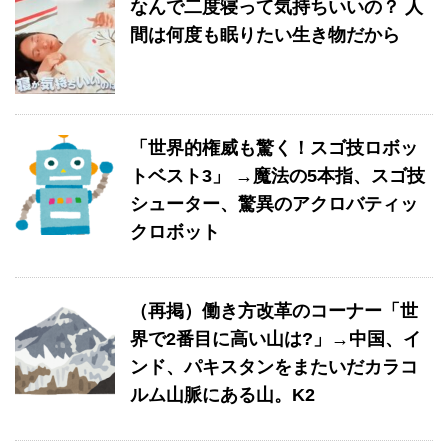
なんで二度寝って気持ちいいの？ 人
間は何度も眠りたい生き物だから
「世界的権威も驚く！スゴ技ロボッ
トベスト3」 →魔法の5本指、スゴ技
シューター、驚異のアクロバティッ
クロボット
（再掲）働き方改革のコーナー「世
界で2番目に高い山は?」→中国、イ
ンド、パキスタンをまたいだカラコ
ルム山脈にある山。K2