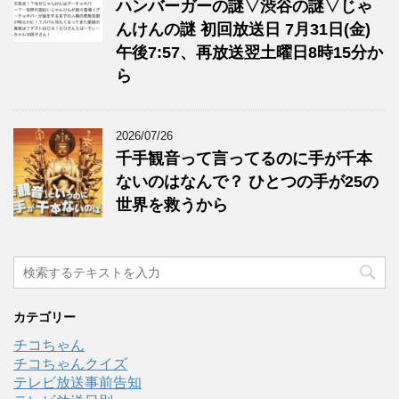
ハンバーガーの謎▽渋谷の謎▽じゃ
んけんの謎 初回放送日 7月31日(金)
午後7:57、再放送翌土曜日8時15分か
ら
2026/07/26
千手観音って言ってるのに手が千本
ないのはなんで？ ひとつの手が25の
世界を救うから
カテゴリー
チコちゃん
チコちゃんクイズ
テレビ放送事前告知