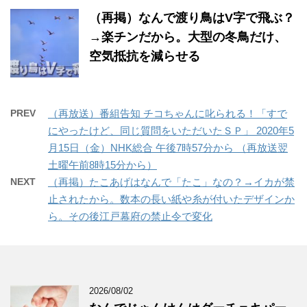
（再掲）なんで渡り鳥はV字で飛ぶ？
→楽チンだから。大型の冬鳥だけ、
空気抵抗を減らせる
PREV
（再放送）番組告知 チコちゃんに叱られる！「すで
にやったけど、同じ質問をいただいたＳＰ」 2020年5
月15日（金）NHK総合 午後7時57分から （再放送翌
土曜午前8時15分から）
NEXT
（再掲）たこあげはなんで「たこ」なの？→イカが禁
止されたから。数本の長い紙や糸が付いたデザインか
ら。その後江戸幕府の禁止令で変化
2026/08/02