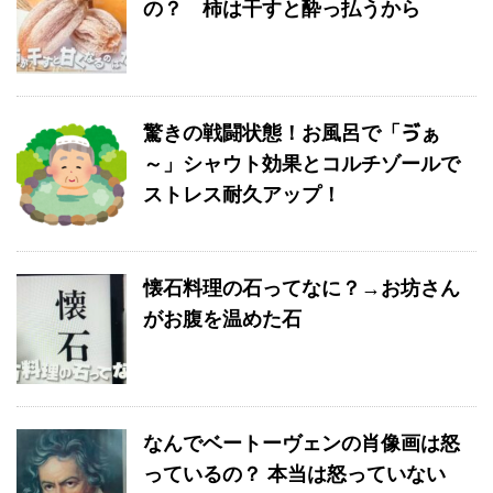
の？ 柿は干すと酔っ払うから
驚きの戦闘状態！お風呂で「ゔぁ
～」シャウト効果とコルチゾールで
ストレス耐久アップ！
懐石料理の石ってなに？→お坊さん
がお腹を温めた石
なんでベートーヴェンの肖像画は怒
っているの？ 本当は怒っていない