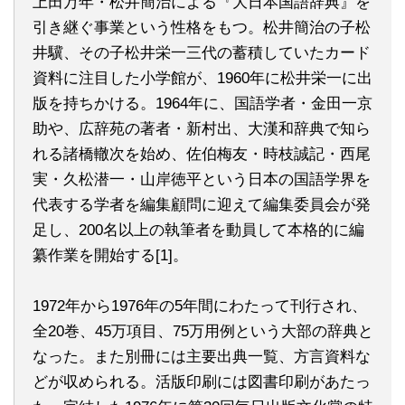
上田万年・松井簡治による『大日本国語辞典』を
引き継ぐ事業という性格をもつ。松井簡治の子松
井驥、その子松井栄一三代の蓄積していたカード
資料に注目した小学館が、1960年に松井栄一に出
版を持ちかける。1964年に、国語学者・金田一京
助や、広辞苑の著者・新村出、大漢和辞典で知ら
れる諸橋轍次を始め、佐伯梅友・時枝誠記・西尾
実・久松潜一・山岸徳平という日本の国語学界を
代表する学者を編集顧問に迎えて編集委員会が発
足し、200名以上の執筆者を動員して本格的に編
纂作業を開始する[1]。
1972年から1976年の5年間にわたって刊行され、
全20巻、45万項目、75万用例という大部の辞典と
なった。また別冊には主要出典一覧、方言資料な
どが収められる。活版印刷には図書印刷があたっ