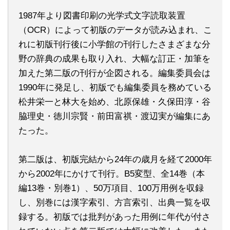
1987年より図書印刷の光学式文字読取装置
（OCR）によって初版のデータが読み込まれ、こ
れに初版刊行後に小学館の刊行したさまざまな分
野の辞典の成果も取り入れ、大幅な訂正・加筆を
加えた第二版の刊行が企図される。編集委員会は
1990年に発足し、初版でも編集委員を務めている
松井栄一と林大を始め、北原保雄・久保田淳・谷
脇理史・徳川宗賢・前田富祺・渡辺実が編集にあ
たった。
第二版は、初版完結から24年の歳月を経て2000年
から2002年にかけて刊行。B5変型、全14巻（本
編13巻・別巻1）、50万項目、100万用例を収録
し、別巻には漢字索引、方言索引、出典一覧を収
録する。初版では批判があった用例に年代が付さ