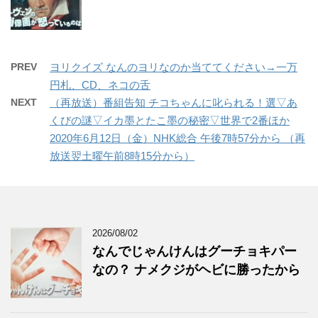
PREV
ヨリクイズ なんのヨリなのか当ててください→一万
円札、CD、ネコの舌
NEXT
（再放送）番組告知 チコちゃんに叱られる！選▽あ
くびの謎▽イカ墨とたこ墨の秘密▽世界で2番ほか
2020年6月12日（金）NHK総合 午後7時57分から （再
放送翌土曜午前8時15分から）
2026/08/02
なんでじゃんけんはグーチョキパー
なの？ ナメクジがヘビに勝ったから