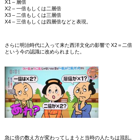
X1 – 層倍
X2 – 一倍もしくは二層倍
X3 – 二倍もしくは三層倍
X4 – 三倍もしくは四層倍などと表現。
さらに明治時代に入って来た西洋文化の影響で X2＝二倍
という今の認識に改められました。
急に倍の数え方が変わってしまうと当時の人たちは混乱。