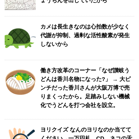
ょうちんを出していたから
カメは長生きなのは心拍数が少なく
代謝が抑制、過剰な活性酸素が発生
しないから
働き方改革のコーナー「なぜ讃岐う
どんは香川名物になった?」 → 大ピ
ンチだった香川さんが大阪万博で売
りまくったから。足踏みしない機械
化でうどんを打つ会社を設立。
ヨリクイズ なんのヨリなのか当てて
ください→一万円札、CD、ネコの舌