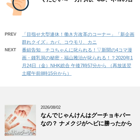
PREV
「目指せ大型連休！働き方改革のコーナー」「新企画
群れクイズ」カバ、コウモリ、カニ
NEXT
番組告知 チコちゃんに叱られる！▽新聞の4コマ漫
画・鍾乳洞の秘密・福山雅治が叱られる！？2020年1
月24日（金）NHK総合 午後7時57分から （再放送翌
土曜午前8時15分から）
2026/08/02
なんでじゃんけんはグーチョキパー
なの？ ナメクジがヘビに勝ったから