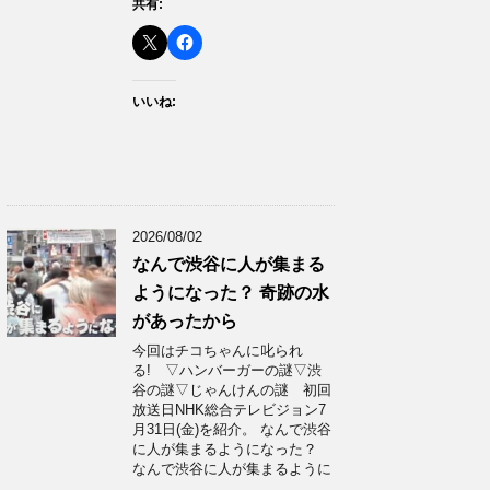
共有:
いいね:
2026/08/02
なんで渋谷に人が集まる
ようになった？ 奇跡の水
があったから
今回はチコちゃんに叱られ
る! ▽ハンバーガーの謎▽渋
谷の謎▽じゃんけんの謎 初回
放送日NHK総合テレビジョン7
月31日(金)を紹介。 なんで渋谷
に人が集まるようになった？
なんで渋谷に人が集まるように
…