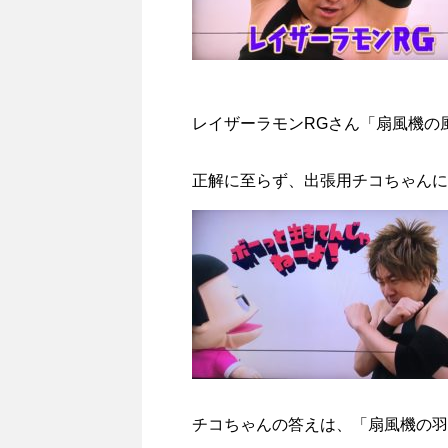
レイザーラモンRGさん「扇風機の
正解に至らず、出張用チコちゃんに
チコちゃんの答えは、「扇風機の羽