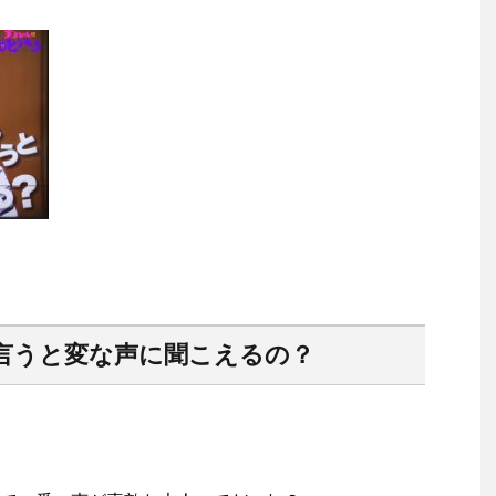
言うと変な声に聞こえるの？