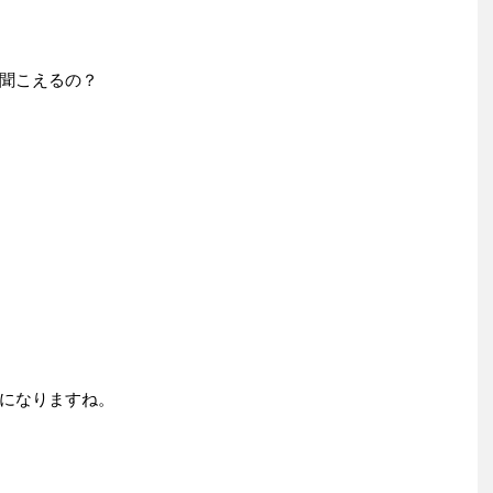
聞こえるの？
になりますね。