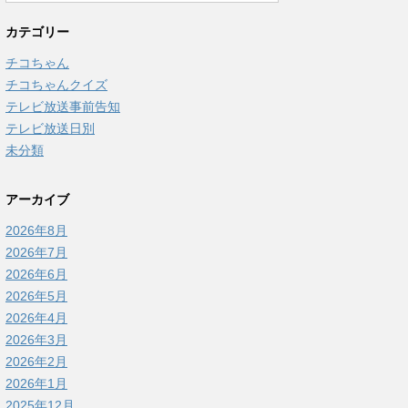
カテゴリー
チコちゃん
チコちゃんクイズ
テレビ放送事前告知
テレビ放送日別
未分類
アーカイブ
2026年8月
2026年7月
2026年6月
2026年5月
2026年4月
2026年3月
2026年2月
2026年1月
2025年12月