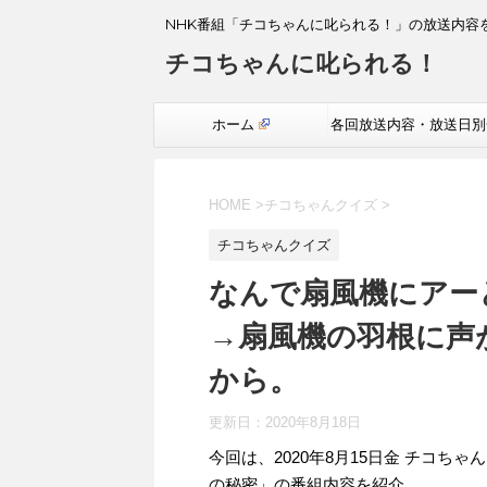
NHK番組「チコちゃんに叱られる！」の放送内容
チコちゃんに叱られる！
ホーム
各回放送内容・放送日別
覧
HOME
>
チコちゃんクイズ
>
チコちゃんクイズ
なんで扇風機にアー
→扇風機の羽根に声
から。
更新日：
2020年8月18日
今回は、2020年8月15日金 チコ
の秘密」の番組内容を紹介。