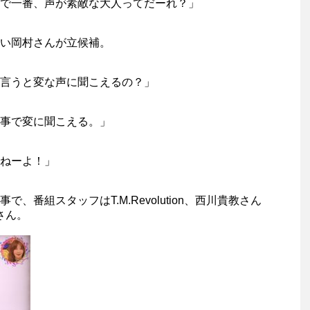
で一番、声が素敵な大人ってだーれ？」
い岡村さんが立候補。
言うと変な声に聞こえるの？」
事で変に聞こえる。」
ねーよ！」
、番組スタッフはT.M.Revolution、西川貴教さん
さん。