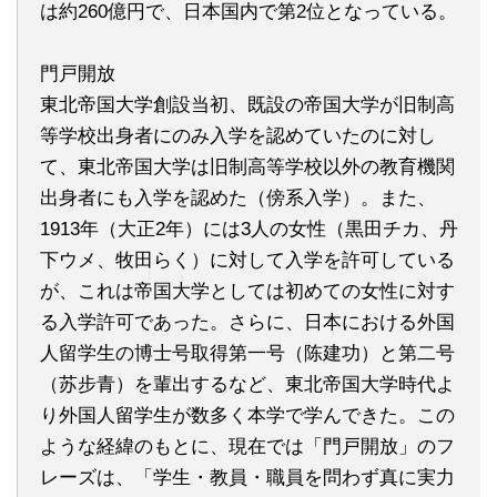
は約260億円で、日本国内で第2位となっている。
門戸開放
東北帝国大学創設当初、既設の帝国大学が旧制高
等学校出身者にのみ入学を認めていたのに対し
て、東北帝国大学は旧制高等学校以外の教育機関
出身者にも入学を認めた（傍系入学）。また、
1913年（大正2年）には3人の女性（黒田チカ、丹
下ウメ、牧田らく）に対して入学を許可している
が、これは帝国大学としては初めての女性に対す
る入学許可であった。さらに、日本における外国
人留学生の博士号取得第一号（陈建功）と第二号
（苏步青）を輩出するなど、東北帝国大学時代よ
り外国人留学生が数多く本学で学んできた。この
ような経緯のもとに、現在では「門戸開放」のフ
レーズは、「学生・教員・職員を問わず真に実力