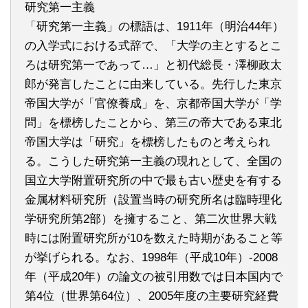
研究第一主義
「研究第一主義」の標語は、1911年（明治44年）
の入学式における式辞で、「大学の主とするとこ
ろは研究第一であって…」と初代総長・澤柳政太
郎が発言したことに由来している。先行した東京
帝国大学が「官僚養成」を、京都帝国大学が「学
問」を標榜したことから、第三の帝大である東北
帝国大学は「研究」を標榜したものと考えられ
る。こうした研究第一主義の現れとして、全国の
国立大学附置研究所の中で最も古い歴史を有する
金属材料研究所（設置当時の研究所名は臨時理化
学研究所第2部）を擁すること、第二次世界大戦
時には附置研究所が10を数えた時期があること等
が挙げられる。なお、1998年（平成10年）-2008
年（平成20年）の論文の被引用数では日本国内で
第4位（世界第64位）、2005年度の主要研究経費