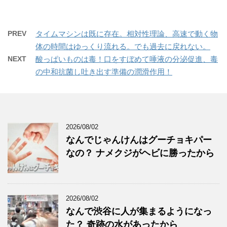
PREV
タイムマシンは既に存在。相対性理論、高速で動く物
体の時間はゆっくり流れる。でも過去に戻れない。
NEXT
酸っぱいものは毒！口をすぼめて唾液の分泌促進、毒
の中和抗菌し吐き出す準備の潤滑作用！
2026/08/02
なんでじゃんけんはグーチョキパー
なの？ ナメクジがヘビに勝ったから
2026/08/02
なんで渋谷に人が集まるようになっ
た？ 奇跡の水があったから