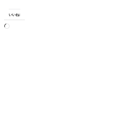
いいね:
読
み
込
み
中…