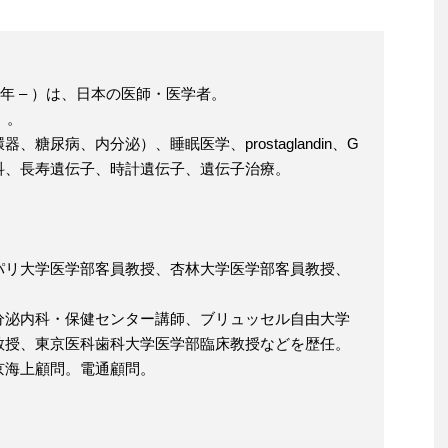
7年 – ）は、日本の医師・医学者。
）。
糖尿病、内分泌）、睡眠医学、prostaglandin、G
科、長寿遺伝子、時計遺伝子、遺伝子治療。
パリ大学医学部客員教授、杏林大学医学部客員教授、
分泌内科・保健センター講師、ブリュッセル自由大学
教授、東京医科歯科大学医学部臨床教授などを歴任。
京海上顧問。電通顧問。