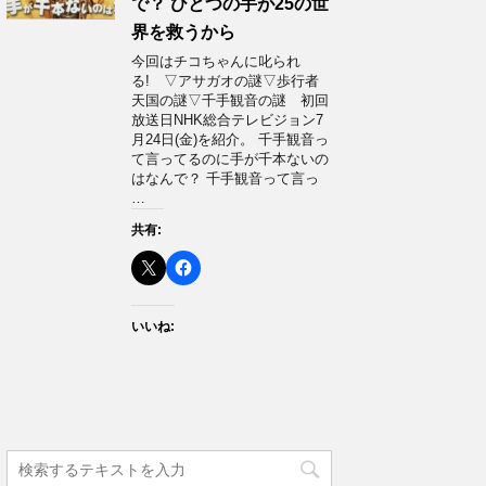
で？ ひとつの手が25の世
界を救うから
今回はチコちゃんに叱られ
る! ▽アサガオの謎▽歩行者
天国の謎▽千手観音の謎 初回
放送日NHK総合テレビジョン7
月24日(金)を紹介。 千手観音っ
て言ってるのに手が千本ないの
はなんで？ 千手観音って言っ
…
共有:
いいね: