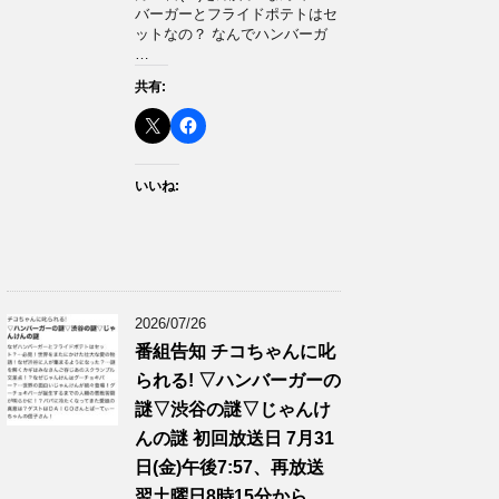
バーガーとフライドポテトはセ
ットなの？ なんでハンバーガ
…
共有:
いいね:
2026/07/26
番組告知 チコちゃんに叱
られる! ▽ハンバーガーの
謎▽渋谷の謎▽じゃんけ
んの謎 初回放送日 7月31
日(金)午後7:57、再放送
翌土曜日8時15分から