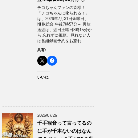
チコちゃんファンの皆様！
「チコちゃんに叱られる！」​
は、2026年7月31日金曜日、
NHK総合 午後7時57分～ 再放
送翌は、翌日土曜日8時15分か
ら 忘れずに視聴、見れない人
は番組録画予約をお忘れ …
共有:
いいね:
2026/07/26
千手観音って言ってるの
に手が千本ないのはなん