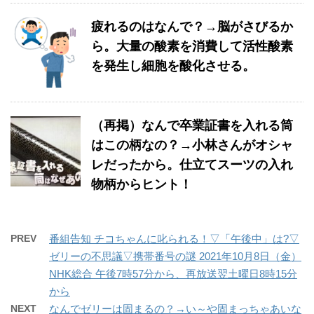
疲れるのはなんで？→脳がさびるか
ら。大量の酸素を消費して活性酸素
を発生し細胞を酸化させる。
（再掲）なんで卒業証書を入れる筒
はこの柄なの？→小林さんがオシャ
レだったから。仕立てスーツの入れ
物柄からヒント！
PREV
番組告知 チコちゃんに叱られる！▽「午後中」は?▽
ゼリーの不思議▽携帯番号の謎 2021年10月8日（金）
NHK総合 午後7時57分から、再放送翌土曜日8時15分
から
NEXT
なんでゼリーは固まるの？→い～や固まっちゃあいな