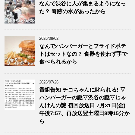
なんで渋谷に人が集まるようになっ
た？ 奇跡の水があったから
2026/08/02
なんでハンバーガーとフライドポテ
トはセットなの？ 食器を使わず手で
食べられるから
2026/07/26
番組告知 チコちゃんに叱られる! ▽
ハンバーガーの謎▽渋谷の謎▽じゃ
んけんの謎 初回放送日 7月31日(金)
午後7:57、再放送翌土曜日8時15分か
ら