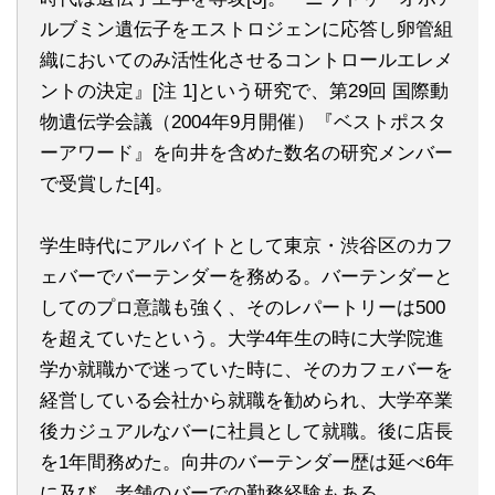
ルブミン遺伝子をエストロジェンに応答し卵管組
織においてのみ活性化させるコントロールエレメ
ントの決定』[注 1]という研究で、第29回 国際動
物遺伝学会議（2004年9月開催）『ベストポスタ
ーアワード』を向井を含めた数名の研究メンバー
で受賞した[4]。
学生時代にアルバイトとして東京・渋谷区のカフ
ェバーでバーテンダーを務める。バーテンダーと
してのプロ意識も強く、そのレパートリーは500
を超えていたという。大学4年生の時に大学院進
学か就職かで迷っていた時に、そのカフェバーを
経営している会社から就職を勧められ、大学卒業
後カジュアルなバーに社員として就職。後に店長
を1年間務めた。向井のバーテンダー歴は延べ6年
に及び、老舗のバーでの勤務経験もある。