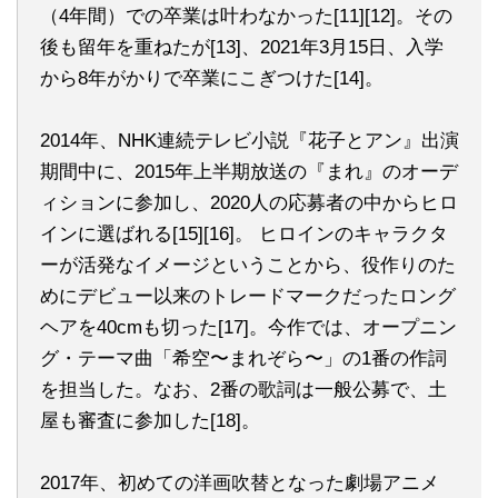
（4年間）での卒業は叶わなかった[11][12]。その
後も留年を重ねたが[13]、2021年3月15日、入学
から8年がかりで卒業にこぎつけた[14]。
2014年、NHK連続テレビ小説『花子とアン』出演
期間中に、2015年上半期放送の『まれ』のオーデ
ィションに参加し、2020人の応募者の中からヒロ
インに選ばれる[15][16]。 ヒロインのキャラクタ
ーが活発なイメージということから、役作りのた
めにデビュー以来のトレードマークだったロング
ヘアを40cmも切った[17]。今作では、オープニン
グ・テーマ曲「希空〜まれぞら〜」の1番の作詞
を担当した。なお、2番の歌詞は一般公募で、土
屋も審査に参加した[18]。
2017年、初めての洋画吹替となった劇場アニメ