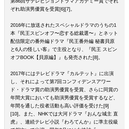
第86回ザテレビジョンドラマアカデミー賞でそれ
ぞれ助演男優賞を受賞[6][7]。
2016年に放送されたスペシャルドラマのうちの1
本『民王スピンオフ〜恋する総裁選〜』とネット
配信限定の番外編ドラマ『民王番外編 秘書貝原
と6人の怪しい客』で主役となり、『民王 スピン
オフBOOK【貝原編】』も発売された[8]。
2017年にはテレビドラマ『カルテット』に出演
し、それによって第7回コンフィデンスアワー
ド・ドラマ賞の助演男優賞を受賞、さらに同賞の
年間大賞においても助演男優賞を受賞するなど、
年間を通した役者活動も高い評価を受けた[9]
[10]。また、NHKでは大河ドラマ『おんな城主 直
虎』、連続テレビ小説『わろてんか』に準主役級