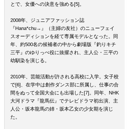
とで、女優への決意を強める[5]。
2008年、ジュニアファッション誌
『Hana*chu→』（主婦の友社）のニューフェイ
スオーディションを経て専属モデルとなった。同
年、約500名の候補者の中から劇場版『釣りキチ
三平』のゆりっぺ役に抜擢され、主人公・三平の
幼馴染を演じる。
2010年、芸能活動が許される高校に入学。女子校
で[6]、在学中は創作ダンス部に所属し、仕事の合
間をぬって全国大会にも出場した[7]。同年、NHK
大河ドラマ『龍馬伝』でテレビドラマ初出演、主
人公・坂本龍馬の姉・坂本乙女の少女期を演じ
た。