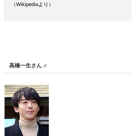
（Wikipediaより）
高橋一生さん