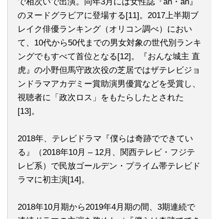
で相次いで出演。同年3月には女性誌『an・an』
のヌードグラビアに登場する[11]。2017上半期ブ
レイク俳優ランキング（オリコン調べ）におい
て、10代から50代までの男女対象の世代別ランキ
ングでもすべて首位となる[12]。『おんな城主 直
虎』の小野但馬守政次役の芝居ではザテレビジョ
ンドラマアカデミー賞助演男優賞などを受賞し、
視聴者に「政次ロス」をもたらしたとされた
[13]。
2018年、テレビドラマ『僕らは奇跡でできてい
る』（2018年10月 – 12月、関西テレビ・フジテ
レビ系）で民放ゴールデン・プライム帯テレビド
ラマに初主演[14]。
2018年10月期から2019年4月期の間、3期連続で