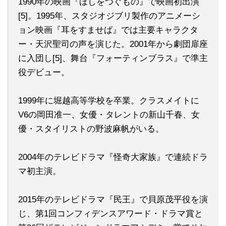
1990年の映画『ほしをつぐもの』で映画初出演
[5]。1995年、スタジオジブリ製作のアニメーシ
ョン映画『耳をすませば』では主要キャラクタ
ー・天沢聖司の声を演じた。2001年から劇団扉座
に入団し[5]、舞台『フォーティンブラス』で準主
役デビュー。
1999年に堀越高等学校を卒業。クラスメイトに
V6の岡田准一、女優・タレントの新山千春、女
優・スタイリストの野波麻帆がいる。
2004年のテレビドラマ『怪奇大家族』で連続ドラ
マ初主演。
2015年のテレビドラマ『民王』で貝原茂平役を演
じ、第1回コンフィデンスアワード・ドラマ賞と