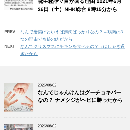
誕生秘話▽目が回る理由 2021年6月
26日（土）NHK総合 8時15分から
PREV
なんで唐揚げといえば鶏肉ばっかりなの？→鶏肉は3
つの理由で奇跡の肉だから
NEXT
なんでクリスマスにチキンを食べるの？→はしゃぎ過
ぎたから
2026/08/02
なんでじゃんけんはグーチョキパー
なの？ ナメクジがヘビに勝ったから
2026/08/02