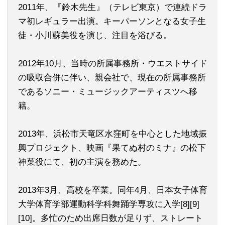
2011年、『鈴木先生』（テレビ東京）で連続ドラ
マ初レギュラー出演。キーパーソンとなる女子生
徒・小川蘇美役を演じ、注目を浴びる。
2012年10月、当時の所属事務所・ウエストサイド
の吸収合併に伴い、親会社で、現在の所属事務所
であるソニー・ミュージックアーティスツへ移
籍。
2013年、浜松市天竜区水窪町を中心とした地域振
興プロジェクト、映画『果てぬ村のミナ』の松下
神菜役にて、初の主演を務めた。
2013年3月、高校を卒業。同年4月、日本女子体育
大学体育学部運動科学科舞踊学専攻に入学[8][9]
[10]。多忙のため出席日数が足りず、ストレート