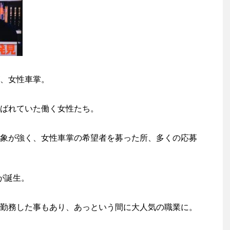
、女性車掌。
ばれていた働く女性たち。
象が強く、女性車掌の希望者を募った所、多くの応募
掌が誕生。
勤務した事もあり、あっという間に大人気の職業に。