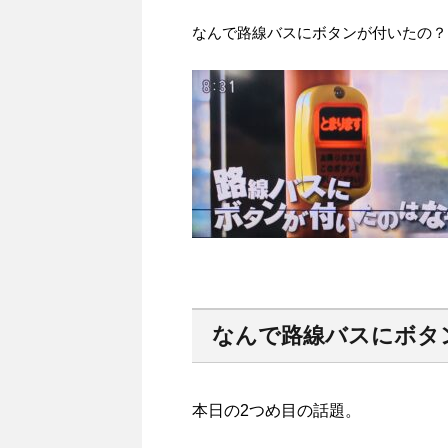
なんで路線バスにボタンが付いたの？
なんで路線バスにボタ
本日の2つめ目の話題。