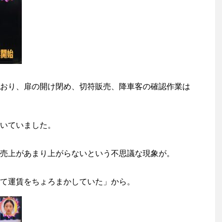
おり、扉の開け閉め、切符販売、降車客の確認作業は
いていました。
売上があまり上がらないという不思議な現象が。
て運賃をちょろまかしていた」から。