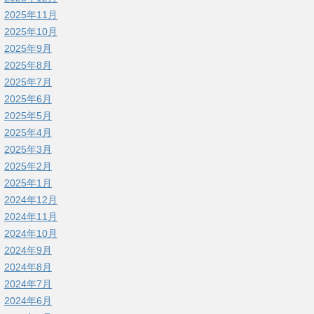
2025年11月
2025年10月
2025年9月
2025年8月
2025年7月
2025年6月
2025年5月
2025年4月
2025年3月
2025年2月
2025年1月
2024年12月
2024年11月
2024年10月
2024年9月
2024年8月
2024年7月
2024年6月