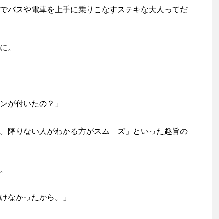
でバスや電車を上手に乗りこなすステキな大人ってだ
に。
ンが付いたの？」
。降りない人がわかる方がスムーズ」といった趣旨の
。
けなかったから。」