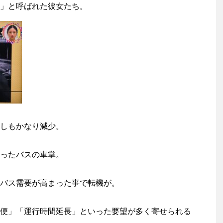
」と呼ばれた彼女たち。
しもかなり減少。
ったバスの車掌。
バス需要が高まった事で転機が。
便」「運行時間延長」といった要望が多く寄せられる