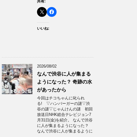
共有:
いいね:
2026/08/02
なんで渋谷に人が集まる
ようになった？ 奇跡の水
があったから
今回はチコちゃんに叱られ
る! ▽ハンバーガーの謎▽渋
谷の謎▽じゃんけんの謎 初回
放送日NHK総合テレビジョン7
月31日(金)を紹介。 なんで渋谷
に人が集まるようになった？
なんで渋谷に人が集まるように
…