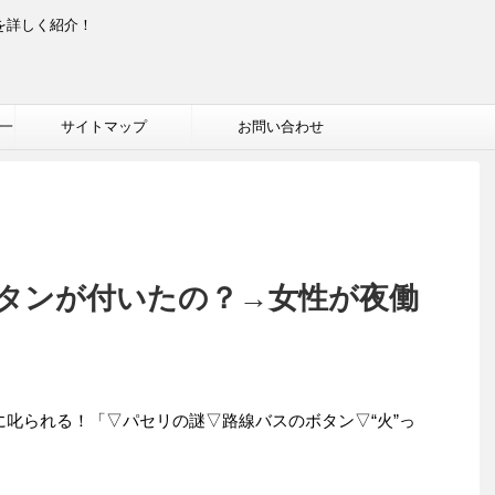
を詳しく紹介！
一
サイトマップ
お問い合わせ
タンが付いたの？→女性が夜働
んに叱られる！「▽パセリの謎▽路線バスのボタン▽“火”っ