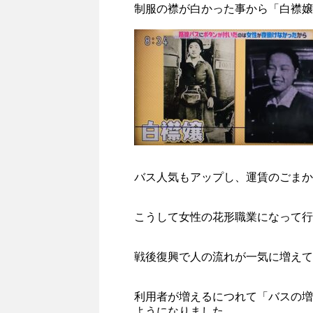
制服の襟が白かった事から「白襟嬢
バス人気もアップし、運賃のごまか
こうして女性の花形職業になって行
戦後復興で人の流れが一気に増えて
利用者が増えるにつれて「バスの増
ようになりました。