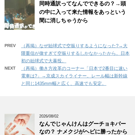
同時通訳ってなんでできるの？→頭
の中に入って来た情報をあっという
間に消しちゃうから
PREV
（再掲）なぜ始球式で空振りするようになった?→大
隈重信が偉すぎて空振りするしかなかったから。日本
初の始球式で大暴投。
NEXT
（再掲）働き方改革のコーナー「日本で2番目に速い
電車は?」→京成スカイライナー。レール幅は新幹線
と同じ1435mm幅と広く、高速でも安定。
2026/08/02
なんでじゃんけんはグーチョキパー
なの？ ナメクジがヘビに勝ったから