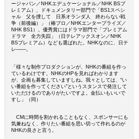
ージャパン／NHKエデュケーショナル／NHK BSプ
レミアム）、ドキュメンタリー部門で「BS1スペシ
ャル 父を捜して 日系オランダ人 終わらない戦
争（前後編）」（椿プロ／NHKエンタープライズ／
NHK BS1）。優秀賞にはドラマ部門で「プレミアム
ドラマ 全力失踪」（日テレアックスオン／NHK
BSプレミアム）なども選ばれた。NHKなのに、日テ
レ――。
「様々な制作プロダクションが、NHKの番組を作っ
ているわけです。NHKのHPを見ればわかります
が、企画も募集していますしね。我々としては、“い
い番組を作ってください”というスタンスで発注して
いただけるのでありがたいですよ。金払いもいいで
すし」（同）
CMに時間を割かれることもなく、スポンサーにも
気兼ねなく、作りたい番組を思い切って作れるのが
NHKの良さと言う。