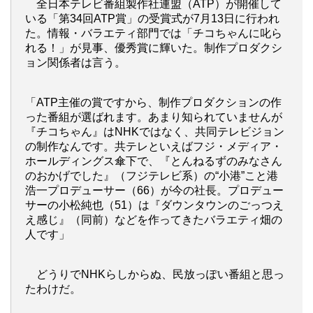
全日本テレビ番組製作社連盟（ATP）が開催して
いる「第34回ATP賞」の受賞式が7月13日に行われ
た。情報・バラエティ部門では「チコちゃんに叱ら
れる！」が見事、優秀賞に輝いた。制作プロダクシ
ョン関係者は言う。
「ATP主催の賞ですから、制作プロダクションの作
った番組が選ばれます。あまり知られていませんが
『チコちゃん』はNHKではなく、共同テレビジョン
の制作なんです。共テレといえばフジ・メディア・
ホールディングス傘下で、『とんねるずのみなさん
のおかげでした』（フジテレビ系）の“小港”こと港
浩一プロデューサー（66）が今の社長。プロデュー
サーの小松純也（51）は『ダウンタウンのごっつえ
え感じ』（同前）などを作ってきたバラエティ畑の
人です」
どうりでNHKらしからぬ、民放っぽい番組と思っ
たわけだ。