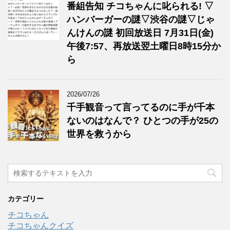
番組告知 チコちゃんに叱られる! ▽
ハンバーガーの謎▽渋谷の謎▽じゃ
んけんの謎 初回放送日 7月31日(金)
午後7:57、再放送翌土曜日8時15分か
ら
2026/07/26
千手観音って言ってるのに手が千本
ないのはなんで？ ひとつの手が25の
世界を救うから
カテゴリー
チコちゃん
チコちゃんクイズ