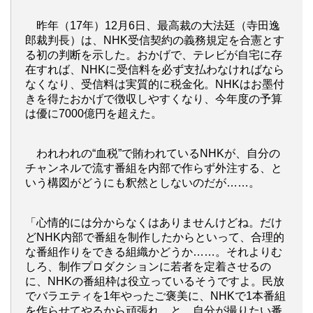
昨年（17年）12月6日、最高裁の大法廷（寺田逸
郎裁判長）は、NHK受信契約の義務規定を合憲とす
る初の判断を示した。おかげで、テレビが自宅に存
在すれば、NHKに受信料を必ず支払わなければなら
なくなり、受信料は実質的に税金化。NHKはお墨付
きを得たおかげで徴収しやすくなり、今年度の予算
は優に7000億円を超えた。
われわれの“血税”で賄われているNHKが、自分の
チャンネルで流す番組を内部で作らず外注する、と
いう構図がどうにも釈然としないのだが……。
「心情的には分からなくはありませんけどね。だけ
どNHK内部で番組を制作したからといって、合理的
な番組作りをできる組織かどうか……。それよりむ
しろ、制作プロダクションに若者を定着させるの
に、NHKの番組枠は役立っているそうですよ。民放
でバラエティを1年やったご褒美に、NHKで1本番組
を作らせてやるから頑張れ、と。自分が撮りたい番