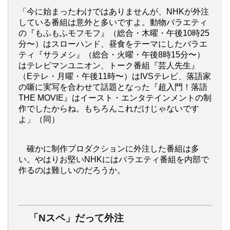
「今に始まったわけではありませんが、NHKが外注
している番組は意外と多いですよ。動物バラエティ
の『もふもふモフモフ』（総合・木曜・午後10時25
分〜）はスローハンド、昼食をテーマにしたバラエ
ティ『サラメシ』（総合・火曜・午後8時15分〜）
はテレビマンユニオン、トーク番組『芸人先生』
（Eテレ・月曜・午後11時〜）はIVSテレビ、落語家
の噺に実写を合わせて話題となった『超入門！落語
THE MOVIE』はイースト・エンタテインメントの制
作でしたからね。もちろんこれだけじゃないです
よ」（同）
確かに制作プロダクションに外注した番組は多
い。やはりお堅いNHKにはバラエティ番組を内部で
作るのは難しいのだろうか。
「Nスペ」だって外注