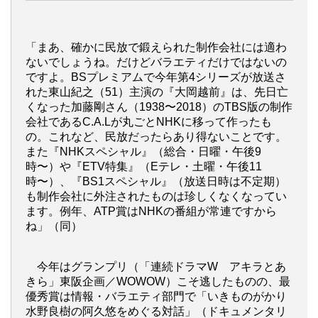
「まあ、確かに民放で鍛えられた制作会社には適わ
ないでしょうね。だけどバラエティだけではないの
ですよ。BSプレミアムで今年第4シリーズが放送さ
れた東山紀之（51）主演の『大岡越前』は、先日亡
くなった加藤剛さん（1938〜2018）のTBS版の制作
会社であるC.A.Lが丸ごとNHKに移って作ったも
の。これなど、民放だったらあり得ないことです。
また『NHKスペシャル』（総合・日曜・午後9
時〜）や『ETV特集』（Eテレ・土曜・午後11
時〜）、『BS1スペシャル』（放送日時は不定期）
も制作会社に外注されたものは珍しくなくなってい
ます。例年、ATP賞はNHKの番組が常連ですから
ね」（同）
今年はグランプリ（「連続ドラマW アキラとあ
きら」東阪企画／WOWOW）こそ逃したものの、最
優秀賞は情報・バラエティ部門で「いきものがかり
水野良樹の阿久悠をめぐる対話」（ドキュメンタリ