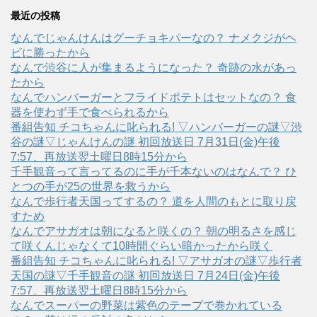
最近の投稿
なんでじゃんけんはグーチョキパーなの？ ナメクジがヘ
ビに勝ったから
なんで渋谷に人が集まるようになった？ 奇跡の水があっ
たから
なんでハンバーガーとフライドポテトはセットなの？ 食
器を使わず手で食べられるから
番組告知 チコちゃんに叱られる! ▽ハンバーガーの謎▽渋
谷の謎▽じゃんけんの謎 初回放送日 7月31日(金)午後
7:57、再放送翌土曜日8時15分から
千手観音って言ってるのに手が千本ないのはなんで？ ひ
とつの手が25の世界を救うから
なんで歩行者天国ってするの？ 道を人間のもとに取り戻
すため
なんでアサガオは朝になると咲くの？ 朝の明るさを感じ
て咲くんじゃなくて10時間ぐらい暗かったから咲く
番組告知 チコちゃんに叱られる! ▽アサガオの謎▽歩行者
天国の謎▽千手観音の謎 初回放送日 7月24日(金)午後
7:57、再放送翌土曜日8時15分から
なんでスーパーの野菜は紫色のテープで巻かれている