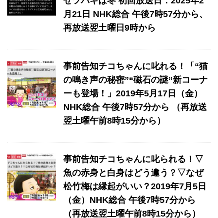
ぜツバキは冬 初回放送日：2025年2
月21日 NHK総合 午後7時57分から、
再放送翌土曜日9時から
事前告知チコちゃんに叱れる！「“猫
の鳴き声の秘密”“磁石の謎”新コーナ
ーも登場！」2019年5月17日（金）
NHK総合 午後7時57分から （再放送
翌土曜午前8時15分から）
事前告知チコちゃんに叱られる！▽
魚の赤身と白身はどう違う？▽なぜ
松竹梅は縁起がいい？2019年7月5日
（金）NHK総合 午後7時57分から
（再放送翌土曜午前8時15分から）