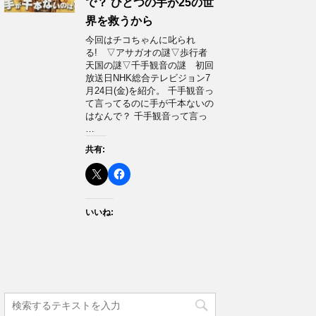
で？ ひとつの手が25の世
界を救うから
今回はチコちゃんに叱られ
る! ▽アサガオの謎▽歩行者
天国の謎▽千手観音の謎 初回
放送日NHK総合テレビジョン7
月24日(金)を紹介。 千手観音っ
て言ってるのに手が千本ないの
はなんで？ 千手観音って言っ
…
共有:
いいね: