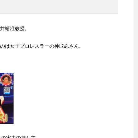
井靖准教授。
のは女子プロレスラーの神取忍さん。
ルの実力の持ち主