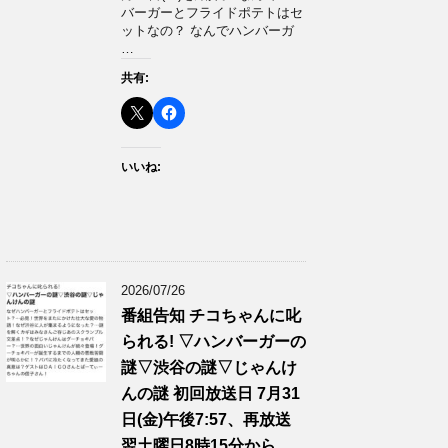
バーガーとフライドポテトはセ
ットなの？ なんでハンバーガ
…
共有:
いいね:
2026/07/26
番組告知 チコちゃんに叱
られる! ▽ハンバーガーの
謎▽渋谷の謎▽じゃんけ
んの謎 初回放送日 7月31
日(金)午後7:57、再放送
翌土曜日8時15分から