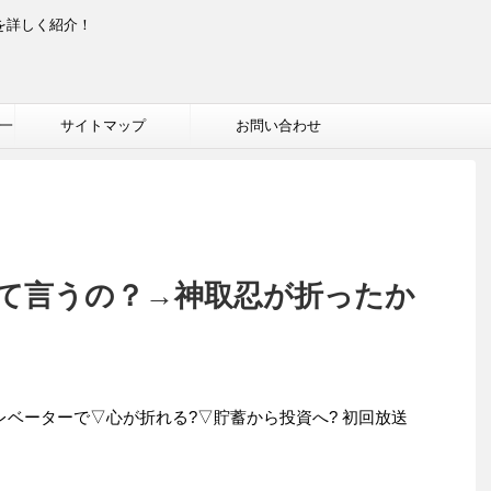
を詳しく紹介！
一
サイトマップ
お問い合わせ
て言うの？→神取忍が折ったか
レベーターで▽心が折れる?▽貯蓄から投資へ? 初回放送
。