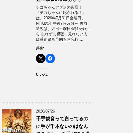
チコちゃんファンの皆様！
「チコちゃんに叱られる！」​
は、2026年7月31日金曜日、
NHK総合 午後7時57分～ 再放
送翌は、翌日土曜日8時15分か
ら 忘れずに視聴、見れない人
は番組録画予約をお忘れ …
共有:
いいね:
2026/07/26
千手観音って言ってるの
に手が千本ないのはなん