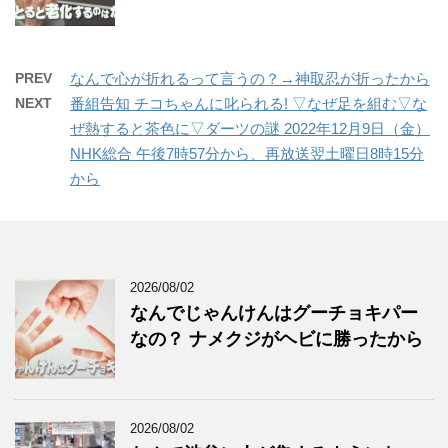
PREV
なんで心が折れるって言うの？→神取忍が折ったから
NEXT
番組告知 チコちゃんに叱られる! ▽なぜ足を組む▽な
ぜ熱すると茶色に▽ダーツの謎 2022年12月9日（金）
NHK総合 午後7時57分から、再放送翌土曜日8時15分
から
2026/08/02
なんでじゃんけんはグーチョキパー
なの？ ナメクジがヘビに勝ったから
2026/08/02