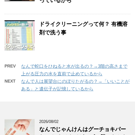
っているから
ドライクリーニングって何？ 有機溶
剤で洗う事
PREV
なんで蛇口をひねると水が出るの？→3階の高さまで
上がる圧力の水を直前で止めているから
NEXT
なんで人は展望台にのぼりたがるの？→「いいことが
ある」と遺伝子が記憶しているから
2026/08/02
なんでじゃんけんはグーチョキパー