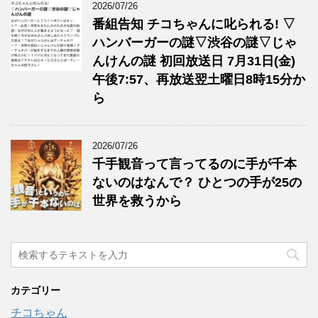
2026/07/26
番組告知 チコちゃんに叱られる! ▽
ハンバーガーの謎▽渋谷の謎▽じゃ
んけんの謎 初回放送日 7月31日(金)
午後7:57、再放送翌土曜日8時15分か
ら
2026/07/26
千手観音って言ってるのに手が千本
ないのはなんで？ ひとつの手が25の
世界を救うから
カテゴリー
チコちゃん