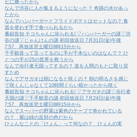
ビに勝ったから
なんで渋谷に人が集まるようになった？ 奇跡の水があっ
たから
なんでハンバーガーとフライドポテトはセットなの？ 食
器を使わず手で食べられるから
番組告知 チコちゃんに叱られる! ▽ハンバーガーの謎▽渋
谷の謎▽じゃんけんの謎 初回放送日 7月31日(金)午後
7:57、再放送翌土曜日8時15分から
千手観音って言ってるのに手が千本ないのはなんで？ ひ
とつの手が25の世界を救うから
なんで歩行者天国ってするの？ 道を人間のもとに取り戻
すため
なんでアサガオは朝になると咲くの？ 朝の明るさを感じ
て咲くんじゃなくて10時間ぐらい暗かったから咲く
番組告知 チコちゃんに叱られる! ▽アサガオの謎▽歩行者
天国の謎▽千手観音の謎 初回放送日 7月24日(金)午後
7:57、再放送翌土曜日8時15分から
なんでスーパーの野菜は紫色のテープで巻かれている
の？ 紫は緑の反対の色だから
ひょんなことの「ひょん」って何なの？ ひょんの実