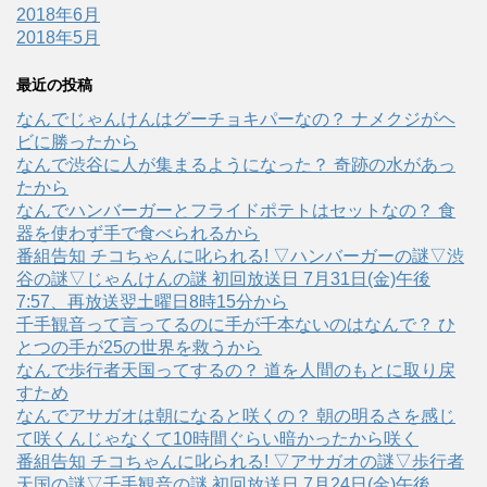
2018年6月
2018年5月
最近の投稿
なんでじゃんけんはグーチョキパーなの？ ナメクジがヘ
ビに勝ったから
なんで渋谷に人が集まるようになった？ 奇跡の水があっ
たから
なんでハンバーガーとフライドポテトはセットなの？ 食
器を使わず手で食べられるから
番組告知 チコちゃんに叱られる! ▽ハンバーガーの謎▽渋
谷の謎▽じゃんけんの謎 初回放送日 7月31日(金)午後
7:57、再放送翌土曜日8時15分から
千手観音って言ってるのに手が千本ないのはなんで？ ひ
とつの手が25の世界を救うから
なんで歩行者天国ってするの？ 道を人間のもとに取り戻
すため
なんでアサガオは朝になると咲くの？ 朝の明るさを感じ
て咲くんじゃなくて10時間ぐらい暗かったから咲く
番組告知 チコちゃんに叱られる! ▽アサガオの謎▽歩行者
天国の謎▽千手観音の謎 初回放送日 7月24日(金)午後