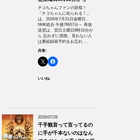
チコちゃんファンの皆様！
「チコちゃんに叱られる！」​
は、2026年7月31日金曜日、
NHK総合 午後7時57分～ 再放
送翌は、翌日土曜日8時15分か
ら 忘れずに視聴、見れない人
は番組録画予約をお忘れ …
共有:
いいね:
2026/07/26
千手観音って言ってるの
に手が千本ないのはなん