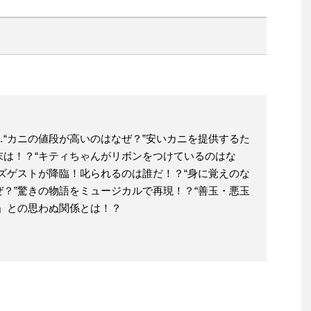
“カニの値段が高いのはなぜ？”安いカニを提供するた
末は！？“キティちゃんがリボンをつけているのはな
ズゲストが降臨！叱られるのは誰だ！？“身に覚えのな
？”驚きの物語をミュージカルで再現！？“善玉・悪玉
」との思わぬ関係とは！？