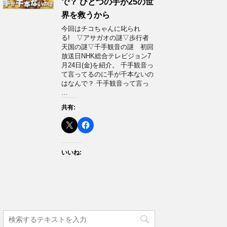
で？ ひとつの手が25の世
界を救うから
今回はチコちゃんに叱られ
る! ▽アサガオの謎▽歩行者
天国の謎▽千手観音の謎 初回
放送日NHK総合テレビジョン7
月24日(金)を紹介。 千手観音っ
て言ってるのに手が千本ないの
はなんで？ 千手観音って言っ
…
共有:
いいね: