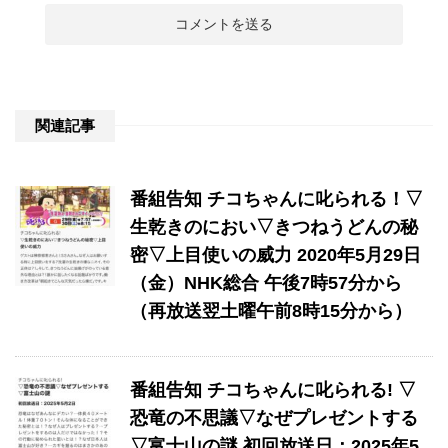
関連記事
番組告知 チコちゃんに叱られる！▽
生乾きのにおい▽きつねうどんの秘
密▽上目使いの威力 2020年5月29日
（金）NHK総合 午後7時57分から
（再放送翌土曜午前8時15分から）
番組告知 チコちゃんに叱られる! ▽
恐竜の不思議▽なぜプレゼントする
▽富士山の謎 初回放送日：2025年5