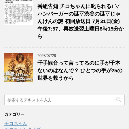
番組告知 チコちゃんに叱られる! ▽
ハンバーガーの謎▽渋谷の謎▽じゃ
んけんの謎 初回放送日 7月31日(金)
午後7:57、再放送翌土曜日8時15分か
ら
2026/07/26
千手観音って言ってるのに手が千本
ないのはなんで？ ひとつの手が25の
世界を救うから
カテゴリー
チコちゃん