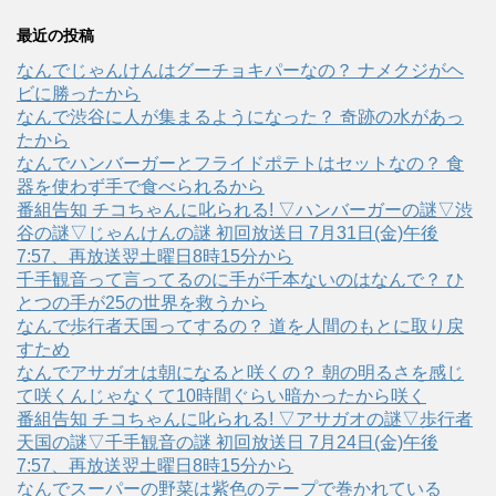
最近の投稿
なんでじゃんけんはグーチョキパーなの？ ナメクジがヘ
ビに勝ったから
なんで渋谷に人が集まるようになった？ 奇跡の水があっ
たから
なんでハンバーガーとフライドポテトはセットなの？ 食
器を使わず手で食べられるから
番組告知 チコちゃんに叱られる! ▽ハンバーガーの謎▽渋
谷の謎▽じゃんけんの謎 初回放送日 7月31日(金)午後
7:57、再放送翌土曜日8時15分から
千手観音って言ってるのに手が千本ないのはなんで？ ひ
とつの手が25の世界を救うから
なんで歩行者天国ってするの？ 道を人間のもとに取り戻
すため
なんでアサガオは朝になると咲くの？ 朝の明るさを感じ
て咲くんじゃなくて10時間ぐらい暗かったから咲く
番組告知 チコちゃんに叱られる! ▽アサガオの謎▽歩行者
天国の謎▽千手観音の謎 初回放送日 7月24日(金)午後
7:57、再放送翌土曜日8時15分から
なんでスーパーの野菜は紫色のテープで巻かれている