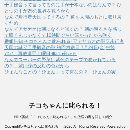
千手観音って言ってるのに手が千本ないのはなんで？ ひ
とつの手が25の世界を救うから
なんで歩行者天国ってするの？ 道を人間のもとに取り戻
すため
なんでアサガオは朝になると咲くの？ 朝の明るさを感じ
て咲くんじゃなくて10時間ぐらい暗かったから咲く
番組告知 チコちゃんに叱られる! ▽アサガオの謎▽歩行者
天国の謎▽千手観音の謎 初回放送日 7月24日(金)午後
7:57、再放送翌土曜日8時15分から
なんでスーパーの野菜は紫色のテープで巻かれている
の？ 紫は緑の反対の色だから
ひょんなことの「ひょん」って何なの？ ひょんの実
チコちゃんに叱られる！
NHK番組「チコちゃんに叱られる！」の放送内容を詳しく紹介！
Copyright© チコちゃんに叱られる！ , 2026 All Rights Reserved Powered by