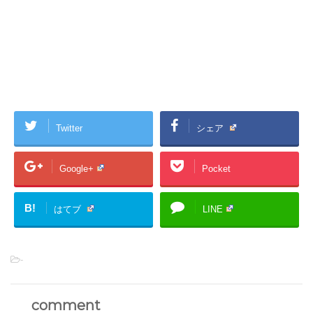
Twitter
シェア
Google+
Pocket
B!
はてブ
LINE
-
comment