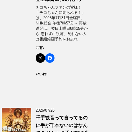
チコちゃんファンの皆様！
「チコちゃんに叱られる！」​
は、2026年7月31日金曜日、
NHK総合 午後7時57分～ 再放
送翌は、翌日土曜日8時15分か
ら 忘れずに視聴、見れない人
は番組録画予約をお忘れ …
共有:
いいね:
2026/07/26
千手観音って言ってるの
に手が千本ないのはなん