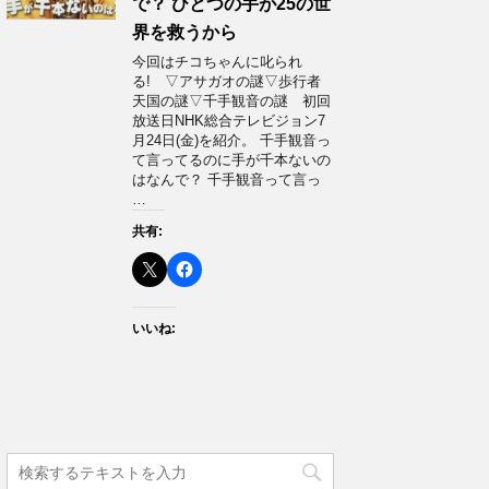
で？ ひとつの手が25の世
界を救うから
今回はチコちゃんに叱られ
る! ▽アサガオの謎▽歩行者
天国の謎▽千手観音の謎 初回
放送日NHK総合テレビジョン7
月24日(金)を紹介。 千手観音っ
て言ってるのに手が千本ないの
はなんで？ 千手観音って言っ
…
共有:
いいね: