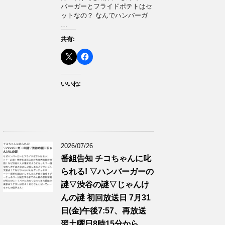
バーガーとフライドポテトはセ
ットなの？ なんでハンバーガ
…
共有:
いいね:
2026/07/26
番組告知 チコちゃんに叱
られる! ▽ハンバーガーの
謎▽渋谷の謎▽じゃんけ
んの謎 初回放送日 7月31
日(金)午後7:57、再放送
翌土曜日8時15分から