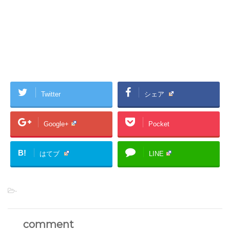
Twitter
シェア
Google+
Pocket
B!
はてブ
LINE
-
comment