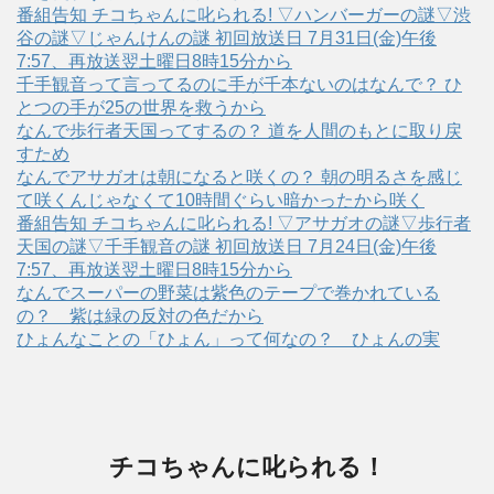
番組告知 チコちゃんに叱られる! ▽ハンバーガーの謎▽渋
谷の謎▽じゃんけんの謎 初回放送日 7月31日(金)午後
7:57、再放送翌土曜日8時15分から
千手観音って言ってるのに手が千本ないのはなんで？ ひ
とつの手が25の世界を救うから
なんで歩行者天国ってするの？ 道を人間のもとに取り戻
すため
なんでアサガオは朝になると咲くの？ 朝の明るさを感じ
て咲くんじゃなくて10時間ぐらい暗かったから咲く
番組告知 チコちゃんに叱られる! ▽アサガオの謎▽歩行者
天国の謎▽千手観音の謎 初回放送日 7月24日(金)午後
7:57、再放送翌土曜日8時15分から
なんでスーパーの野菜は紫色のテープで巻かれている
の？ 紫は緑の反対の色だから
ひょんなことの「ひょん」って何なの？ ひょんの実
チコちゃんに叱られる！