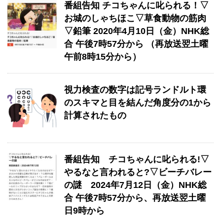
番組告知 チコちゃんに叱られる！▽
お城のしゃちほこ▽草食動物の筋肉
▽鉛筆 2020年4月10日（金）NHK総
合 午後7時57分から （再放送翌土曜
午前8時15分から）
視力検査の数字は記号ランドルト環
のスキマと目を結んだ角度分の1から
計算されたもの
番組告知 チコちゃんに叱られる!▽
やるなと言われると?▽ビーチバレー
の謎 2024年7月12日（金）NHK総
合 午後7時57分から、再放送翌土曜
日9時から