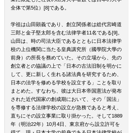
全体で第5位）[8]である。
学祖は山田顕義であり、創立関係者は総代宮崎道
三郎と金子堅太郎を含む法律学者11名である[9]。
山田は、時の司法大臣であるとともに日本法律学
校の上位機関に当たる皇典講究所（國學院大學の
前身）の所長を務めていた。その立場から、先の
創立者との協議の上で「日本の古法旧制を明かに
して、更に新しく生れる諸法典を研究するため、
日本の法学を修める学校を設立する」ことを取り
まとめた。すなわち、彼は大日本帝国憲法が発布
された近代国家の創成期において、その「国法」
を専修する法律学校の設立が急務であると考え、
直ちにその設立事業に取り掛かった。そして1889
年（明治22年）10月4日、東京府から設立許可を
得て、現・日本大学の前身である日本法律学校が