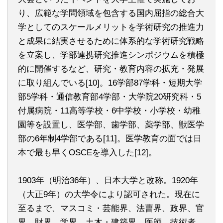
り、広範な学問領域を包含する国内屈指の総合大
学としてのスケールメリットを学術研究の推進力
と成果に結実させるために体系的な学術研究戦略
を立案し、学部連携研究推進シンポジウムを積極
的に開催するなど、研究・教育内容の拡充・発展
に取り組んでいる[10]。16学部87学科・短期大学
部5学科・通信教育部4学部・大学院20研究科・5
付属病院・11高等学校・6中学校・小学校・幼稚
園等を設置し、医学部、歯学部、薬学部、獣医学
部の6年制4学部である[11]。医学教育の面では日
本で最も早くOSCEを導入した[12]。
1903年（明治36年）、日本大学と改称。1920年
（大正9年）の大学令により認可された。現在に
至るまで、マスコミ・芸能界、法曹界、政界、官
界、財界、学界、土木・建築界、医師、技術者、