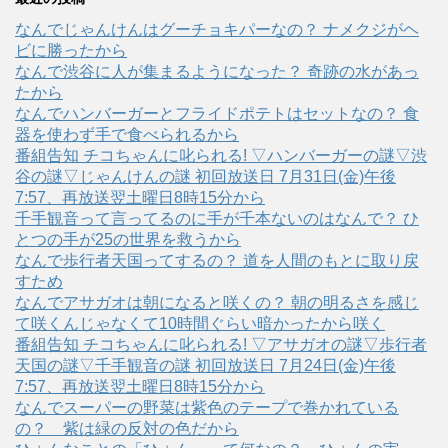
なんでじゃんけんはグーチョキパーなの？ ナメクジがヘ
ビに勝ったから
なんで渋谷に人が集まるようになった？ 奇跡の水があっ
たから
なんでハンバーガーとフライドポテトはセットなの？ 食
器を使わず手で食べられるから
番組告知 チコちゃんに叱られる! ▽ハンバーガーの謎▽渋
谷の謎▽じゃんけんの謎 初回放送日 7月31日(金)午後
7:57、再放送翌土曜日8時15分から
千手観音って言ってるのに手が千本ないのはなんで？ ひ
とつの手が25の世界を救うから
なんで歩行者天国ってするの？ 道を人間のもとに取り戻
すため
なんでアサガオは朝になると咲くの？ 朝の明るさを感じ
て咲くんじゃなくて10時間ぐらい暗かったから咲く
番組告知 チコちゃんに叱られる! ▽アサガオの謎▽歩行者
天国の謎▽千手観音の謎 初回放送日 7月24日(金)午後
7:57、再放送翌土曜日8時15分から
なんでスーパーの野菜は紫色のテープで巻かれている
の？ 紫は緑の反対の色だから