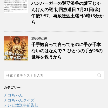
ハンバーガーの謎▽渋谷の謎▽じゃ
んけんの謎 初回放送日 7月31日(金)
午後7:57、再放送翌土曜日8時15分か
ら
2026/07/26
千手観音って言ってるのに手が千本
ないのはなんで？ ひとつの手が25の
世界を救うから
カテゴリー
チコちゃん
チコちゃんクイズ
テレビ放送事前告知