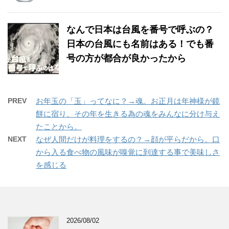
なんで日本は台風を番号で呼ぶの？
日本の台風にも名前はある！でも番
号の方が都合が良かったから
PREV
お年玉の「玉」ってなに？→魂。お正月は年神様が鏡
餅に宿り、その年を生きる為の魂をみんなに分け与え
たことから。
NEXT
なぜ人間だけが料理をするの？→顔が平らだから。口
から入る食べ物の風味が嗅覚に到達する事で美味しさ
を感じる
2026/08/02