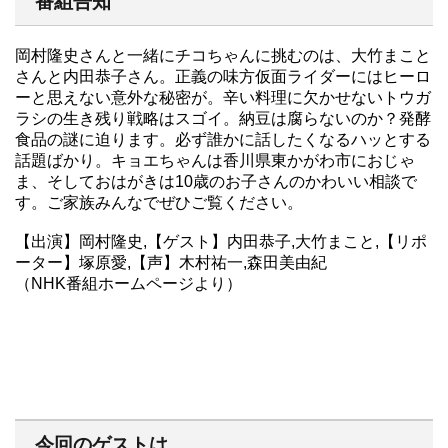
番組告知
岡村隆史さんと一緒にチコちゃんに挑むのは、大竹まこと
さんと内田恭子さん。正義の味方仮面ライダーにはヒーロ
ーと思えない意外な秘密が。辛い料理に欠かせないトウガ
ラシの生き残り戦略はスゴイ。納豆は腐らないのか？発酵
食品の謎に迫ります。必ず誰かに話したくなるハッとする
話題ばかり。キョエちゃんは香川県東かがわ市におじゃ
ま、そしておはがきは10歳のお子さんのかわいい相談で
す。ご家族みんなでぜひご覧ください。
【出演】岡村隆史,【ゲスト】内田恭子,大竹まこと,【リポ
ーター】塚原愛,【声】木村祐一,森田美由紀
（NHK番組ホームページより）
今回のゲストは、