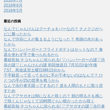
2018年7月
2018年6月
2018年5月
最近の投稿
なんでじゃんけんはグーチョキパーなの？ ナメクジがヘ
ビに勝ったから
なんで渋谷に人が集まるようになった？ 奇跡の水があっ
たから
なんでハンバーガーとフライドポテトはセットなの？ 食
器を使わず手で食べられるから
番組告知 チコちゃんに叱られる! ▽ハンバーガーの謎▽渋
谷の謎▽じゃんけんの謎 初回放送日 7月31日(金)午後
7:57、再放送翌土曜日8時15分から
千手観音って言ってるのに手が千本ないのはなんで？ ひ
とつの手が25の世界を救うから
なんで歩行者天国ってするの？ 道を人間のもとに取り戻
すため
なんでアサガオは朝になると咲くの？ 朝の明るさを感じ
て咲くんじゃなくて10時間ぐらい暗かったから咲く
番組告知 チコちゃんに叱られる! ▽アサガオの謎▽歩行者