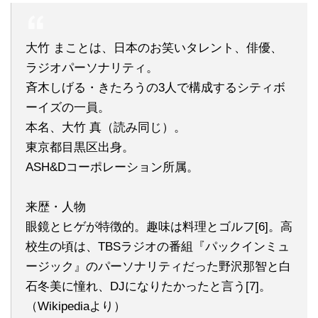
大竹 まことは、日本のお笑いタレント、俳優、
ラジオパーソナリティ。
斉木しげる・きたろうの3人で構成するシティボ
ーイズの一員。
本名、大竹 真（読み同じ）。
東京都目黒区出身。
ASH&Dコーポレーション所属。
来歴・人物
眼鏡とヒゲが特徴的。趣味は料理とゴルフ[6]。高
校生の頃は、TBSラジオの番組『パックインミュ
ージック』のパーソナリティだった野沢那智と白
石冬美に憧れ、DJになりたかったと言う[7]。
（Wikipediaより）