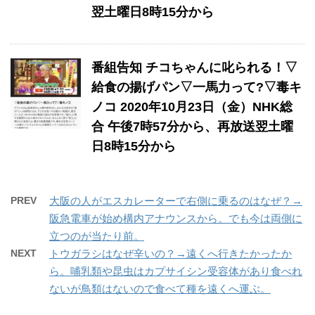
翌土曜日8時15分から
番組告知 チコちゃんに叱られる！▽
給食の揚げパン▽一馬力って?▽毒キ
ノコ 2020年10月23日（金）NHK総
合 午後7時57分から、再放送翌土曜
日8時15分から
PREV
大阪の人がエスカレーターで右側に乗るのはなぜ？→
阪急電車が始め構内アナウンスから。でも今は両側に
立つのが当たり前。
NEXT
トウガラシはなぜ辛いの？→遠くへ行きたかったか
ら。哺乳類や昆虫はカプサイシン受容体があり食べれ
ないが鳥類はないので食べて種を遠くへ運ぶ。