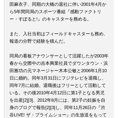
田麻衣子、同期の大橋の退社に伴い2001年4月か
ら5年間同局のスポーツ番組『感動ファクトリ
ー・すぽると!』のキャスターを務める。
また、入社当初はフィールドキャスターも務め、
報道の分野で経験を積んだ。
同局の看板アナウンサーとして活躍したが2003年
春から交際中の吉本興業社員でダウンタウン・浜
田雅功の元マネージャー木本公敏と2006年1月10
日に婚約。同年3月31日にフジテレビを退職し、
同年7月に結婚。退職後はフリーとして活動して
いる。その後2010年4月12日に第1子となる男児
を出産[2][3]、2012年8月には、第2子の妊娠を自
身のブログで報告[2][3]し、同年11月26日の『渋
谷LIVE! ザ・プライムショー』の生放送をもって