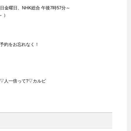
日金曜日、NHK総合 午後7時57分～
～ ）
予約をお忘れなく！
▽人一倍って?▽カルビ