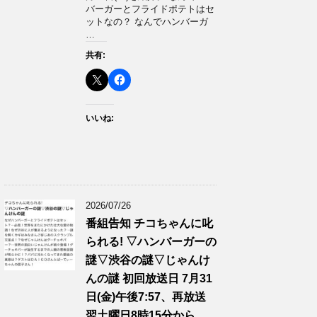
バーガーとフライドポテトはセ
ットなの？ なんでハンバーガ
…
共有:
いいね:
2026/07/26
番組告知 チコちゃんに叱
られる! ▽ハンバーガーの
謎▽渋谷の謎▽じゃんけ
んの謎 初回放送日 7月31
日(金)午後7:57、再放送
翌土曜日8時15分から