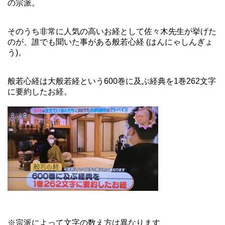
の宗派。
そのうち非常に人気の高いお経として佐々木先生が挙げた
のが、誰でも聞いた事がある般若心経 (はんにゃしんぎょ
う)。
般若心経は大般若経という600巻に及ぶ経典を1巻262文字
に要約したお経。
※宗派によって文字の数え方は異なります