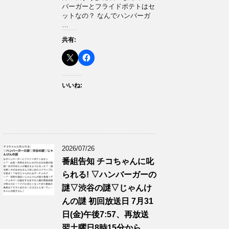
バーガーとフライドポテトはセ
ットなの？ なんでハンバーガ
…
共有:
いいね:
2026/07/26
番組告知 チコちゃんに叱
られる! ▽ハンバーガーの
謎▽渋谷の謎▽じゃんけ
んの謎 初回放送日 7月31
日(金)午後7:57、再放送
翌土曜日8時15分から