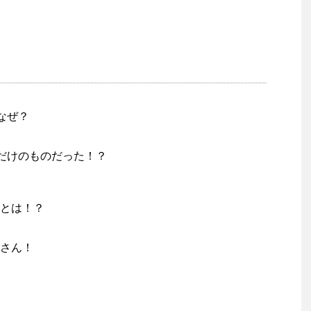
なぜ？
本だけのものだった！？
とは！？
さん！