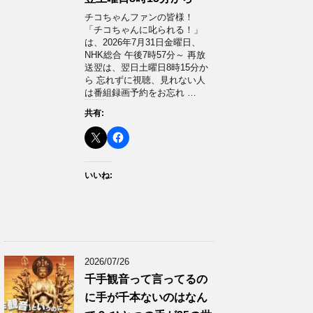
チコちゃんファンの皆様！
「チコちゃんに叱られる！」​
は、2026年7月31日金曜日、
NHK総合 午後7時57分～ 再放
送翌は、翌日土曜日8時15分か
ら 忘れずに視聴、見れない人
は番組録画予約をお忘れ …
共有:
いいね:
2026/07/26
千手観音って言ってるの
に手が千本ないのはなん