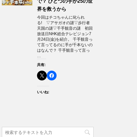
で？ ひとつの手が25の世
界を救うから
今回はチコちゃんに叱られ
る! ▽アサガオの謎▽歩行者
天国の謎▽千手観音の謎 初回
放送日NHK総合テレビジョン7
月24日(金)を紹介。 千手観音っ
て言ってるのに手が千本ないの
はなんで？ 千手観音って言っ
…
共有:
いいね: