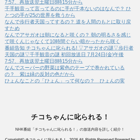
7:57、再放送翌土曜日8時15分から
千手観音って言ってるのに手が千本ないのはなんで？ ひ
とつの手が25の世界を救うから
なんで歩行者天国ってするの？ 道を人間のもとに取り戻
すため
なんでアサガオは朝になると咲くの？ 朝の明るさを感じ
て咲くんじゃなくて10時間ぐらい暗かったから咲く
番組告知 チコちゃんに叱られる! ▽アサガオの謎▽歩行者
天国の謎▽千手観音の謎 初回放送日 7月24日(金)午後
7:57、再放送翌土曜日8時15分から
なんでスーパーの野菜は紫色のテープで巻かれている
の？ 紫は緑の反対の色だから
ひょんなことの「ひょん」って何なの？ ひょんの実
チコちゃんに叱られる！
NHK番組「チコちゃんに叱られる！」の放送内容を詳しく紹介！
Copyright© チコちゃんに叱られる！ , 2026 All Rights Reserved Powered by