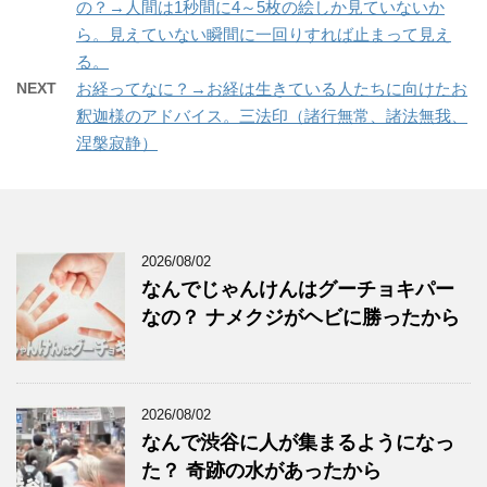
の？→人間は1秒間に4～5枚の絵しか見ていないか
ら。見えていない瞬間に一回りすれば止まって見え
る。
NEXT
お経ってなに？→お経は生きている人たちに向けたお
釈迦様のアドバイス。三法印（諸行無常、諸法無我、
涅槃寂静）
2026/08/02
なんでじゃんけんはグーチョキパー
なの？ ナメクジがヘビに勝ったから
2026/08/02
なんで渋谷に人が集まるようになっ
た？ 奇跡の水があったから